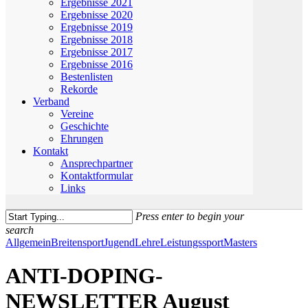
Ergebnisse 2021
Ergebnisse 2020
Ergebnisse 2019
Ergebnisse 2018
Ergebnisse 2017
Ergebnisse 2016
Bestenlisten
Rekorde
Verband
Vereine
Geschichte
Ehrungen
Kontakt
Ansprechpartner
Kontaktformular
Links
Press enter to begin your
search
Close
Allgemein
Breitensport
Jugend
Lehre
Leistungssport
Masters
Search
ANTI-DOPING-
NEWSLETTER August