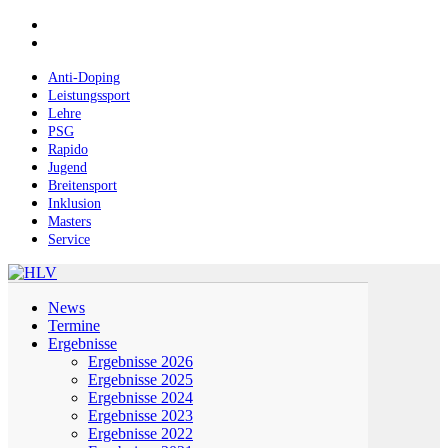
Skip
facebook
to
instagram
main
content
Anti-Doping
Leistungssport
Lehre
PSG
Rapido
Jugend
Breitensport
Inklusion
Masters
Service
Menu
News
Termine
Ergebnisse
Ergebnisse 2026
Ergebnisse 2025
Ergebnisse 2024
Ergebnisse 2023
Ergebnisse 2022