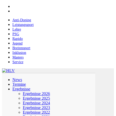
Skip
facebook
to
instagram
main
content
Anti-Doping
Leistungssport
Lehre
PSG
Rapido
Jugend
Breitensport
Inklusion
Masters
Service
Menu
News
Termine
Ergebnisse
Ergebnisse 2026
Ergebnisse 2025
Ergebnisse 2024
Ergebnisse 2023
Ergebnisse 2022