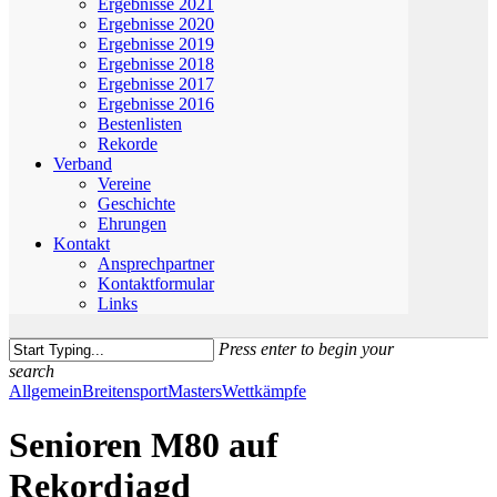
Ergebnisse 2021
Ergebnisse 2020
Ergebnisse 2019
Ergebnisse 2018
Ergebnisse 2017
Ergebnisse 2016
Bestenlisten
Rekorde
Verband
Vereine
Geschichte
Ehrungen
Kontakt
Ansprechpartner
Kontaktformular
Links
Press enter to begin your
search
Close
Allgemein
Breitensport
Masters
Wettkämpfe
Search
Senioren M80 auf
Rekordjagd