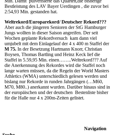
Min. Damit pulverisierte das Quartett,die bisherige
Bestleistung des LAV Bayer Uerdingen , die zuvor bei
2:54,93 Min. gestanden hat.
Weltrekord/Europarekord/ Deutscher Rekord???
Aber auch die jüngeren Senioren der StG Hamburger
Jungs wollten in dieser Saison angreifen. Der seit
Wochen geplante Rekordversuch kam dann viel
umjubelt mit dem Einlagelauf der 4 x 400 m Staffel der
M 75.
In der Besetzung Hartmann Knorr, Christian
Boysen, Thomas Bartling und Heinz Keck lief die
Staffel in 5.59,95 Min. einen……..Weltrekord??? Auf
die Anerkennung des Rekordes wird die Staffel noch
lange warten müssen, da die Regeln der World Masters
Athletics (WMA) unterschiedlich gelesen werden und
bislang nur Rekorde in runden Jahrgängen (…M60,
M70, M80..) anerkannt wurden. Darüber hinaus sind in
der europäischen und der deutschen Bestenliste bisher
für die Halle nur 4 x 200m-Zeiten gelistet.
Navigation
Suche