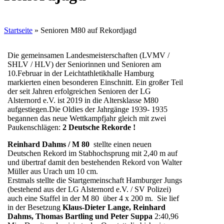
Startseite
»
Senioren M80 auf Rekordjagd
Die gemeinsamen Landesmeisterschaften (LVMV /
SHLV / HLV) der Seniorinnen und Senioren am
10.Februar in der Leichtathletikhalle Hamburg
markierten einen besonderen Einschnitt. Ein großer Teil
der seit Jahren erfolgreichen Senioren der LG
Alsternord e.V. ist 2019 in die Altersklasse M80
aufgestiegen.Die Oldies der Jahrgänge 1939- 1935
begannen das neue Wettkampfjahr gleich mit zwei
Paukenschlägen:
2 Deutsche Rekorde !
Reinhard Dahms / M 80
stellte einen neuen
Deutschen Rekord im Stabhochsprung mit 2,40 m auf
und übertraf damit den bestehenden Rekord von Walter
Müller aus Urach um 10 cm.
Erstmals stellte die Startgemeinschaft Hamburger Jungs
(bestehend aus der LG Alsternord e.V. / SV Polizei)
auch
eine Staffel in der M 80 über 4 x 200 m. Sie lief
in der Besetzung
Klaus-Dieter Lange, Reinhard
Dahms, Thomas Bartling und Peter Suppa
2:40,96