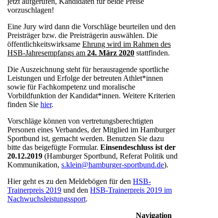
jetzt aufgerufen, Kandidaten für beide Preise
vorzuschlagen!
Eine Jury wird dann die Vorschläge beurteilen und den
Preisträger bzw. die Preisträgerin auswählen. Die
öffentlichkeitswirksame
Ehrung wird im Rahmen des
HSB-Jahresempfangs am
24. März 2020
stattfinden.
Die Auszeichnung steht für herausragende sportliche
Leistungen und Erfolge der betreuten Athlet*innen
sowie für Fachkompetenz und moralische
Vorbildfunktion der Kandidat*innen. Weitere Kriterien
finden Sie
hier
.
Vorschläge können von vertretungsberechtigten
Personen eines Verbandes, der Mitglied im Hamburger
Sportbund ist, gemacht werden. Benutzen Sie dazu
bitte das beigefügte Formular.
Einsendeschluss ist der
20.12.2019
(Hamburger Sportbund, Referat Politik und
Kommunikation,
s.klein@hamburger-sportbund.de
).
Hier geht es zu den Meldebögen für den
HSB-
Trainerpreis 2019
und den
HSB-Trainerpreis 2019 im
Nachwuchsleistungssport
.
Navigation