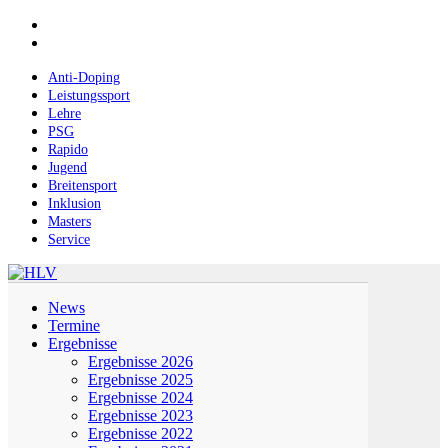
Skip
facebook
to
instagram
main
content
Anti-Doping
Leistungssport
Lehre
PSG
Rapido
Jugend
Breitensport
Inklusion
Masters
Service
Menu
News
Termine
Ergebnisse
Ergebnisse 2026
Ergebnisse 2025
Ergebnisse 2024
Ergebnisse 2023
Ergebnisse 2022