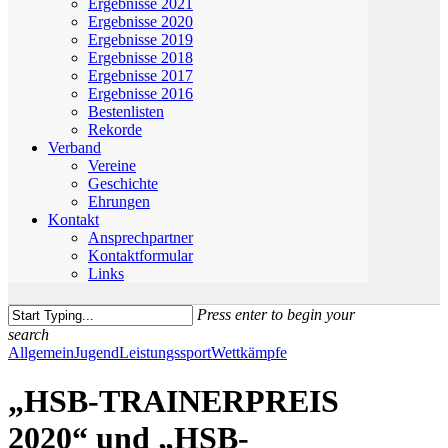
Ergebnisse 2021
Ergebnisse 2020
Ergebnisse 2019
Ergebnisse 2018
Ergebnisse 2017
Ergebnisse 2016
Bestenlisten
Rekorde
Verband
Vereine
Geschichte
Ehrungen
Kontakt
Ansprechpartner
Kontaktformular
Links
Press enter to begin your
search
Close
Allgemein
Jugend
Leistungssport
Wettkämpfe
Search
„HSB-TRAINERPREIS
2020“ und „HSB-