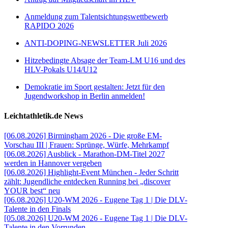
Anmeldung zum Talentsichtungswettbewerb
RAPIDO 2026
ANTI-DOPING-NEWSLETTER Juli 2026
Hitzebedingte Absage der Team-LM U16 und des
HLV-Pokals U14/U12
Demokratie im Sport gestalten: Jetzt für den
Jugendworkshop in Berlin anmelden!
Leichtathletik.de News
[06.08.2026] Birmingham 2026 - Die große EM-
Vorschau III | Frauen: Sprünge, Würfe, Mehrkampf
[06.08.2026] Ausblick - Marathon-DM-Titel 2027
werden in Hannover vergeben
[06.08.2026] Highlight-Event München - Jeder Schritt
zählt: Jugendliche entdecken Running bei „discover
YOUR best“ neu
[06.08.2026] U20-WM 2026 - Eugene Tag 1 | Die DLV-
Talente in den Finals
[05.08.2026] U20-WM 2026 - Eugene Tag 1 | Die DLV-
Talente in den Vorrunden