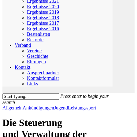
Ergebnisse 2021
Ergebnisse 2020
Ergebnisse 2019
Ergebnisse 2018
Ergebnisse 2017
Ergebnisse 2016
Bestenlisten
Rekorde
Verband
Vereine
Geschichte
Ehrungen
Kontakt
Ansprechpartner
Kontaktformular
Links
Press enter to begin your
search
Close
Allgemein
Ankündigungen
Jugend
Leistungssport
Search
Die Steuerung
und Verwaltung der