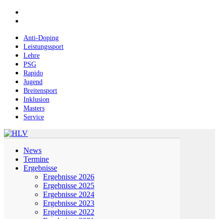
Skip
facebook
to
instagram
main
content
Anti-Doping
Leistungssport
Lehre
PSG
Rapido
Jugend
Breitensport
Inklusion
Masters
Service
Menu
News
Termine
Ergebnisse
Ergebnisse 2026
Ergebnisse 2025
Ergebnisse 2024
Ergebnisse 2023
Ergebnisse 2022