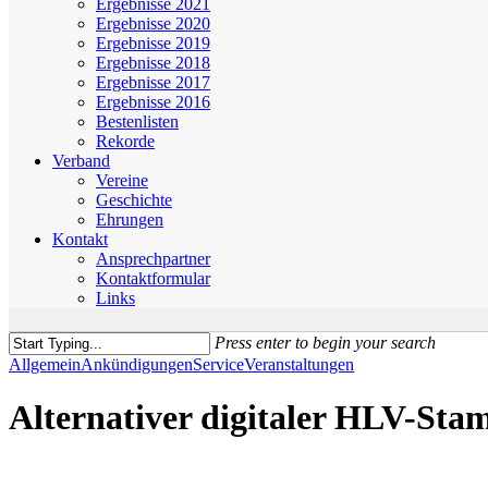
Ergebnisse 2021
Ergebnisse 2020
Ergebnisse 2019
Ergebnisse 2018
Ergebnisse 2017
Ergebnisse 2016
Bestenlisten
Rekorde
Verband
Vereine
Geschichte
Ehrungen
Kontakt
Ansprechpartner
Kontaktformular
Links
Press enter to begin your search
Close
Allgemein
Ankündigungen
Service
Veranstaltungen
Search
Alternativer digitaler HLV-St