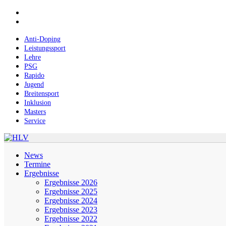
Skip
facebook
to
instagram
main
content
Anti-Doping
Leistungssport
Lehre
PSG
Rapido
Jugend
Breitensport
Inklusion
Masters
Service
Menu
News
Termine
Ergebnisse
Ergebnisse 2026
Ergebnisse 2025
Ergebnisse 2024
Ergebnisse 2023
Ergebnisse 2022