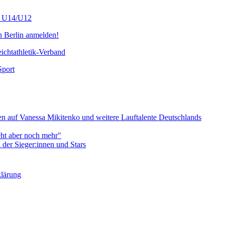
s U14/U12
n Berlin anmelden!
chtathletik-Verband
Sport
 auf Vanessa Mikitenko und weitere Lauftalente Deutschlands
eht aber noch mehr"
er Sieger:innen und Stars
klärung