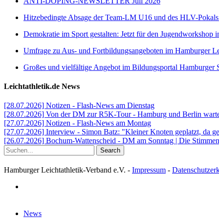
ANTI-DOPING-NEWSLETTER Juli 2026
Hitzebedingte Absage der Team-LM U16 und des HLV-Pokal
Demokratie im Sport gestalten: Jetzt für den Jugendworkshop i
Umfrage zu Aus- und Fortbildungsangeboten im Hamburger Lei
Großes und vielfältige Angebot im Bildungsportal Hamburger 
Leichtathletik.de News
[28.07.2026] Notizen - Flash-News am Dienstag
[28.07.2026] Von der DM zur R5K-Tour - Hamburg und Berlin warten
[27.07.2026] Notizen - Flash-News am Montag
[27.07.2026] Interview - Simon Batz: "Kleiner Knoten geplatzt, da g
[26.07.2026] Bochum-Wattenscheid - DM am Sonntag | Die Stimmen d
Search
Hamburger Leichtathletik-Verband e.V. -
Impressum
-
Datenschutzer
facebook
Close
News