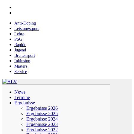
Skip
facebook
to
instagram
main
content
Anti-Doping
Leistungssport
Lehre
PSG
Rapido
Jugend
Breitensport
Inklusion
Masters
Service
Menu
News
Termine
Ergebnisse
Ergebnisse 2026
Ergebnisse 2025
Ergebnisse 2024
Ergebnisse 2023
Ergebnisse 2022