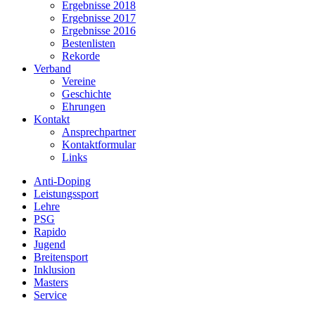
Ergebnisse 2018
Ergebnisse 2017
Ergebnisse 2016
Bestenlisten
Rekorde
Verband
Vereine
Geschichte
Ehrungen
Kontakt
Ansprechpartner
Kontaktformular
Links
Anti-Doping
Leistungssport
Lehre
PSG
Rapido
Jugend
Breitensport
Inklusion
Masters
Service