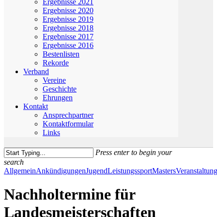
Ergebnisse 2021
Ergebnisse 2020
Ergebnisse 2019
Ergebnisse 2018
Ergebnisse 2017
Ergebnisse 2016
Bestenlisten
Rekorde
Verband
Vereine
Geschichte
Ehrungen
Kontakt
Ansprechpartner
Kontaktformular
Links
Press enter to begin your
search
Close
Allgemein
Ankündigungen
Jugend
Leistungssport
Masters
Veranstaltun
Search
Nachholtermine für
Landesmeisterschaften