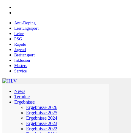
Skip
facebook
to
instagram
main
content
Anti-Doping
Leistungssport
Lehre
PSG
Rapido
Jugend
Breitensport
Inklusion
Masters
Service
Menu
News
Termine
Ergebnisse
Ergebnisse 2026
Ergebnisse 2025
Ergebnisse 2024
Ergebnisse 2023
Ergebnisse 2022