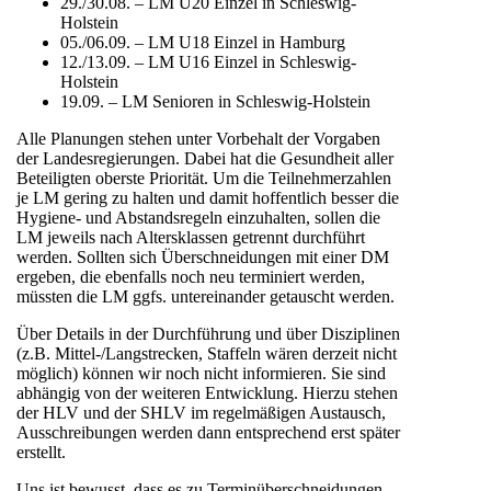
29./30.08. – LM U20 Einzel in Schleswig-
Holstein
05./06.09. – LM U18 Einzel in Hamburg
12./13.09. – LM U16 Einzel in Schleswig-
Holstein
19.09. – LM Senioren in Schleswig-Holstein
Alle Planungen stehen unter Vorbehalt der Vorgaben
der Landesregierungen. Dabei hat die Gesundheit aller
Beteiligten oberste Priorität. Um die Teilnehmerzahlen
je LM gering zu halten und damit hoffentlich besser die
Hygiene- und Abstandsregeln einzuhalten, sollen die
LM jeweils nach Altersklassen getrennt durchführt
werden. Sollten sich Überschneidungen mit einer DM
ergeben, die ebenfalls noch neu terminiert werden,
müssten die LM ggfs. untereinander getauscht werden.
Über Details in der Durchführung und über Disziplinen
(z.B. Mittel-/Langstrecken, Staffeln wären derzeit nicht
möglich) können wir noch nicht informieren. Sie sind
abhängig von der weiteren Entwicklung. Hierzu stehen
der HLV und der SHLV im regelmäßigen Austausch,
Ausschreibungen werden dann entsprechend erst später
erstellt.
Uns ist bewusst, dass es zu Terminüberschneidungen