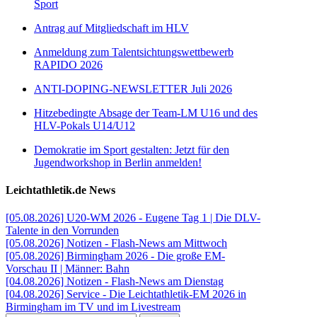
Sport
Antrag auf Mitgliedschaft im HLV
Anmeldung zum Talentsichtungswettbewerb
RAPIDO 2026
ANTI-DOPING-NEWSLETTER Juli 2026
Hitzebedingte Absage der Team-LM U16 und des
HLV-Pokals U14/U12
Demokratie im Sport gestalten: Jetzt für den
Jugendworkshop in Berlin anmelden!
Leichtathletik.de News
[05.08.2026] U20-WM 2026 - Eugene Tag 1 | Die DLV-
Talente in den Vorrunden
[05.08.2026] Notizen - Flash-News am Mittwoch
[05.08.2026] Birmingham 2026 - Die große EM-
Vorschau II | Männer: Bahn
[04.08.2026] Notizen - Flash-News am Dienstag
[04.08.2026] Service - Die Leichtathletik-EM 2026 in
Birmingham im TV und im Livestream