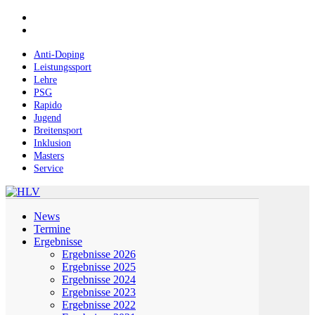
Skip
facebook
to
instagram
main
content
Anti-Doping
Leistungssport
Lehre
PSG
Rapido
Jugend
Breitensport
Inklusion
Masters
Service
Menu
News
Termine
Ergebnisse
Ergebnisse 2026
Ergebnisse 2025
Ergebnisse 2024
Ergebnisse 2023
Ergebnisse 2022