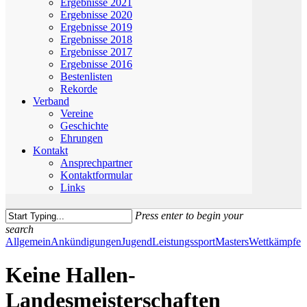
Ergebnisse 2021
Ergebnisse 2020
Ergebnisse 2019
Ergebnisse 2018
Ergebnisse 2017
Ergebnisse 2016
Bestenlisten
Rekorde
Verband
Vereine
Geschichte
Ehrungen
Kontakt
Ansprechpartner
Kontaktformular
Links
Press enter to begin your
search
Close
Allgemein
Ankündigungen
Jugend
Leistungssport
Masters
Wettkämpfe
Search
Keine Hallen-
Landesmeisterschaften