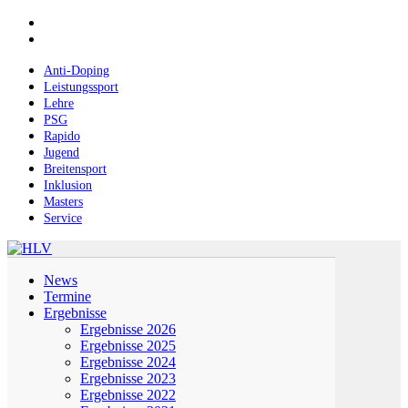
Skip
facebook
to
instagram
main
content
Anti-Doping
Leistungssport
Lehre
PSG
Rapido
Jugend
Breitensport
Inklusion
Masters
Service
Menu
News
Termine
Ergebnisse
Ergebnisse 2026
Ergebnisse 2025
Ergebnisse 2024
Ergebnisse 2023
Ergebnisse 2022