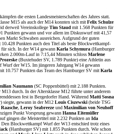
pfen die ersten Landesmeisterschaften des Jahres statt.
klasse M15 als auch der M14 konnten sich mit
Felix Schulze
id derweil Vereinskollege
Tim Staud
mit 1.568 Punkten für
91 Punkten gewann und vor allem im Diskuswurf mit 41,57
schen Markt Schwaben ausreichen. Aufgrund der guten
 10.428 Punkten auch den Titel als beste Blockwettkampf-
für sich. In der W14 gewann
Karla Schymura
(Hamburger
tarken 2.000m-Lauf in 7:15,44 Minuten schloss
Marlene
Prozeske
(Buxtehuder SV, 1.789 Punkte) eine Athletin aus
pf Wurf der W15. Im jüngeren Jahrgang W14 gewann
n mit 10.757 Punkten das Team des Hamburger SV mit
Karla
milian Naumann
(SC Poppenbüttel) mit 2.188 Punkten.
 M13 durch. In der Altersklasse M12 führte unter anderem
renddessen fest in Bergedorfer Hand. Während
Matti Sosna
r) siegte, gewann in der M12
Louis Ciszewski
(beide TSG
 Raasche
,
Leroy Seabreeze
und
Maximilian von Neuhoff
 einzigen Punkt Vorsprung gewann
Hanna Eitemüller
uf gingen die Meistertitel mit 2.232 Punkten an
Ida
Den Blockwettkampf Wurf der W13 entschied trotz eines
dack
(Hamburger SV) mit 1.855 Punkten durch. Wie schon