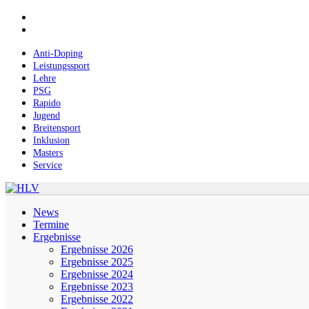
Skip
facebook
to
instagram
main
content
Anti-Doping
Leistungssport
Lehre
PSG
Rapido
Jugend
Breitensport
Inklusion
Masters
Service
Menu
News
Termine
Ergebnisse
Ergebnisse 2026
Ergebnisse 2025
Ergebnisse 2024
Ergebnisse 2023
Ergebnisse 2022