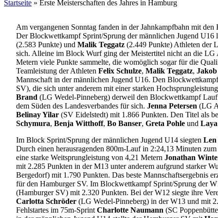
Startseite
»
Erste Meisterschaften des Jahres in Hamburg
Am vergangenen Sonntag fanden in der Jahnkampfbahn mit den Ha
Der Blockwettkampf Sprint/Sprung der männlichen Jugend U16 la
(2.583 Punkte) und
Malik Teggatz
(2.449 Punkte) Athleten der 
sich. Alleine im Block Wurf ging der Meistertitel nicht an die LG
Metern viele Punkte sammelte, die womöglich sogar für die Qual
Teamleistung der Athleten
Felix Schulze
,
Malik Teggatz
,
Jakob
Mannschaft in der männlichen Jugend U16. Den Blockwettkampf
SV), die sich unter anderem mit einer starken Hochsprungleistun
Brand
(LG Wedel-Pinneberg) derweil den Blockwettkampf Lauf 
dem Süden des Landesverbandes für sich.
Jenna Petersen
(LG Al
Belinay Yilar
(SV Eidelstedt) mit 1.866 Punkten. Den Titel al
Schymura
,
Benja Witthoff
,
Bo Banser
,
Greta Pohle
und
Laya
Im Block Sprint/Sprung der männlichen Jugend U14 siegten
Len
Durch einen herausragenden 800m-Lauf in 2:24,13 Minuten zum 
eine starke Weitsprungleistung von 4,21 Metern
Jonathan Winter
mit 2.285 Punkten in der M13 unter anderem aufgrund starker Wu
Bergedorf) mit 1.790 Punkten. Das beste Mannschaftsergebnis er
für den Hamburger SV. Im Blockwettkampf Sprint/Sprung der W13
(Hamburger SV) mit 2.320 Punkten. Bei der W12 siegte ihre Ver
Carlotta Schröder
(LG Wedel-Pinneberg) in der W13 und mit 2
Fehlstartes im 75m-Sprint
Charlotte Naumann
(SC Poppenbüttel)