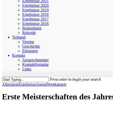
Ergebnisse 2021
Ergebnisse 2020
Ergebnisse 2019
Ergebnisse 2018
Ergebnisse 2017
Ergebnisse 2016
Bestenlisten
Rekorde
Verband
Vereine
Geschichte
Ehrungen
Kontakt
Ansprechpartner
Kontaktformular
Links
Press enter to begin your search
Close
Allgemein
Ergebnisse
Jugend
Wettkämpfe
Search
Erste Meisterschaften des Jahr