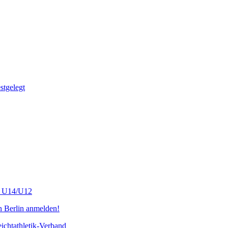
tgelegt
s U14/U12
n Berlin anmelden!
chtathletik-Verband