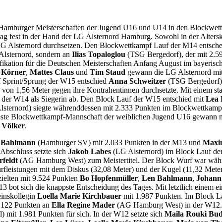
mburger Meisterschaften der Jugend U16 und U14 in den Blockwettkäm
g fest in der Hand der LG Alsternord Hamburg. Sowohl in der Alters
LG Alsternord durchsetzen. Den Blockwettkampf Lauf der M14 entsche
 Alsternord, sondern an
Ilias Topaloglou
(TSG Bergedorf), der mit 2.5
ifikation für die Deutschen Meisterschaften Anfang August im bayeri
 Körner
,
Mattes Claus
und
Tim Staud
gewann die LG Alsternord mit
 Sprint/Sprung der W15 entschied
Anna Schweitzer
(TSG Bergedorf) 
g von 1,56 Meter gegen ihre Kontrahentinnen durchsetzte. Mit einem s
der W14 als Siegerin ab. Den Block Lauf der W15 entschied mit
Lea 
sternord) siegte währenddessen mit 2.333 Punkten im Blockwettkam
s beste Blockwettkampf-Mannschaft der weiblichen Jugend U16 gewan
 Völker
.
 Bahlmann
(Hamburger SV) mit 2.033 Punkten in der M13 und
Maxi
Abschluss setzte sich
Jakob Labes
(LG Alsternord) im Block Lauf der
feldt
(AG Hamburg West) zum Meistertitel. Der Block Wurf war wäh
rfleistungen mit dem Diskus (32,08 Meter) und der Kugel (11,32 Mete
zielten mit 9.524 Punkten
Bo Hopfenmüller
,
Len Bahlmann
,
Johann
 bot sich die knappste Entscheidung des Tages. Mit letztlich einem
einskollegin
Loella Marie Kirchbauer
mit 1.987 Punkten. Im Block La
.122 Punkten an
Ella Regine Mader
(AG Hamburg West) in der W12. 
 mit 1.981 Punkten für sich. In der W12 setzte sich
Maila Rouki Bu