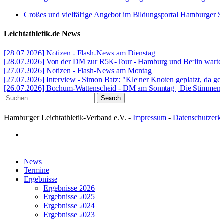
Großes und vielfältige Angebot im Bildungsportal Hamburger 
Leichtathletik.de News
[28.07.2026] Notizen - Flash-News am Dienstag
[28.07.2026] Von der DM zur R5K-Tour - Hamburg und Berlin warten
[27.07.2026] Notizen - Flash-News am Montag
[27.07.2026] Interview - Simon Batz: "Kleiner Knoten geplatzt, da g
[26.07.2026] Bochum-Wattenscheid - DM am Sonntag | Die Stimmen d
Search
Hamburger Leichtathletik-Verband e.V. -
Impressum
-
Datenschutzer
facebook
Close
News
Menu
Termine
Ergebnisse
Ergebnisse 2026
Ergebnisse 2025
Ergebnisse 2024
Ergebnisse 2023