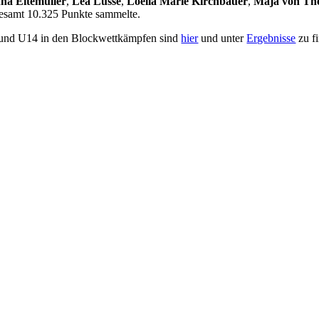
na Eitemüller
,
Lea Lüsse
,
Loella Marie Kirchbauer
,
Maja von Th
gesamt 10.325 Punkte sammelte.
 und U14 in den Blockwettkämpfen sind
hier
und unter
Ergebnisse
zu f