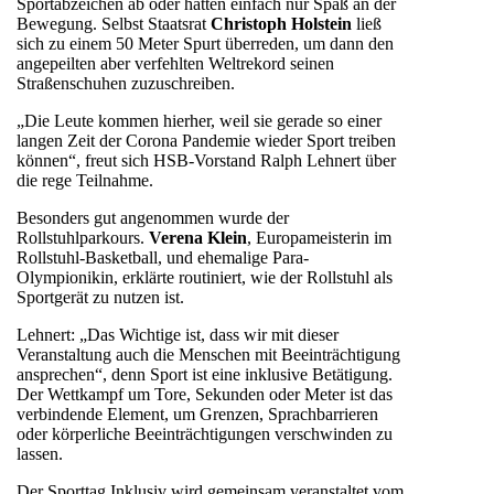
Sportabzeichen ab oder hatten einfach nur Spaß an der
Bewegung. Selbst Staatsrat
Christoph Holstein
ließ
sich zu einem 50 Meter Spurt überreden, um dann den
angepeilten aber verfehlten Weltrekord seinen
Straßenschuhen zuzuschreiben.
„Die Leute kommen hierher, weil sie gerade so einer
langen Zeit der Corona Pandemie wieder Sport treiben
können“, freut sich HSB-Vorstand Ralph Lehnert über
die rege Teilnahme.
Besonders gut angenommen wurde der
Rollstuhlparkours.
Verena Klein
, Europameisterin im
Rollstuhl-Basketball, und ehemalige Para-
Olympionikin, erklärte routiniert, wie der Rollstuhl als
Sportgerät zu nutzen ist.
Lehnert: „Das Wichtige ist, dass wir mit dieser
Veranstaltung auch die Menschen mit Beeinträchtigung
ansprechen“, denn Sport ist eine inklusive Betätigung.
Der Wettkampf um Tore, Sekunden oder Meter ist das
verbindende Element, um Grenzen, Sprachbarrieren
oder körperliche Beeinträchtigungen verschwinden zu
lassen.
Der Sporttag Inklusiv wird gemeinsam veranstaltet vom