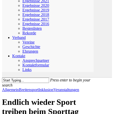
Ergebnisse 2021
Ergebnisse 2020
Ergebnisse 2019
Ergebnisse 2018
Ergebnisse 2017
Ergebnisse 2016
Bestenlisten
Rekorde
Verband
Vereine
Geschichte
Ehrungen
Kontakt
Ansprechpartner
Kontaktformular
Links
Press enter to begin your
search
Close
Allgemein
Breitensport
Inklusion
Veranstaltungen
Search
Endlich wieder Sport
treiben beim Sporttag