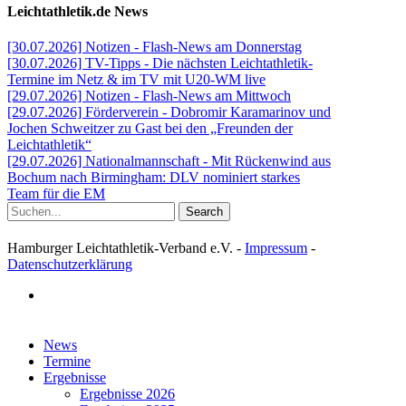
Leichtathletik.de News
[30.07.2026] Notizen - Flash-News am Donnerstag
[30.07.2026] TV-Tipps - Die nächsten Leichtathletik-
Termine im Netz & im TV mit U20-WM live
[29.07.2026] Notizen - Flash-News am Mittwoch
[29.07.2026] Förderverein - Dobromir Karamarinov und
Jochen Schweitzer zu Gast bei den „Freunden der
Leichtathletik“
[29.07.2026] Nationalmannschaft - Mit Rückenwind aus
Bochum nach Birmingham: DLV nominiert starkes
Team für die EM
Search
Hamburger Leichtathletik-Verband e.V. -
Impressum
-
Datenschutzerklärung
facebook
Close
News
Menu
Termine
Ergebnisse
Ergebnisse 2026