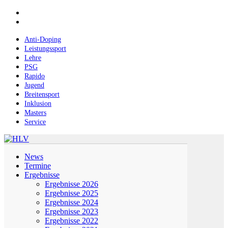
Skip
facebook
to
instagram
main
content
Anti-Doping
Leistungssport
Lehre
PSG
Rapido
Jugend
Breitensport
Inklusion
Masters
Service
Menu
News
Termine
Ergebnisse
Ergebnisse 2026
Ergebnisse 2025
Ergebnisse 2024
Ergebnisse 2023
Ergebnisse 2022