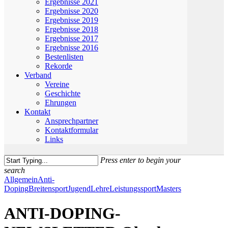
Ergebnisse 2021
Ergebnisse 2020
Ergebnisse 2019
Ergebnisse 2018
Ergebnisse 2017
Ergebnisse 2016
Bestenlisten
Rekorde
Verband
Vereine
Geschichte
Ehrungen
Kontakt
Ansprechpartner
Kontaktformular
Links
Press enter to begin your
search
Close
Allgemein
Anti-
Search
Doping
Breitensport
Jugend
Lehre
Leistungssport
Masters
ANTI-DOPING-