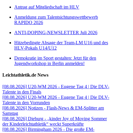
Antrag auf Mitgliedschaft im HLV
Anmeldung zum Talentsichtungswettbewerb
RAPIDO 2026
ANTI-DOPING-NEWSLETTER Juli 2026
Hitzebedingte Absage der Team-LM U16 und des
HLV-Pokals U14/U12
Demokratie im Sport gestalten: Jetzt für den
Jugendworkshop in Berlin anmelden!
Leichtathletik.de News
[08.08.2026] U20-WM 2026 - Eugene Tag 4 | Die DLV-
Talente in den Finals
[08.08.2026] U20-WM 2026 - Eugene Tag 4 | Die DLV-
Talente in den Vorrunden
[08.08.2026] Notizen - Flash-News & EM-Splitter am
Samstag
[08.08.2026] Dieburg - „kinder Joy of Moving Sommer
der Kinderleichtathletik“ weckt Superkräfte
[08.08.2026] Birmingham 2026 - Die große EM-