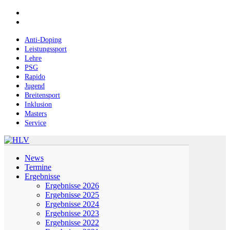
Skip
facebook
to
instagram
main
content
Anti-Doping
Leistungssport
Lehre
PSG
Rapido
Jugend
Breitensport
Inklusion
Masters
Service
Menu
News
Termine
Ergebnisse
Ergebnisse 2026
Ergebnisse 2025
Ergebnisse 2024
Ergebnisse 2023
Ergebnisse 2022