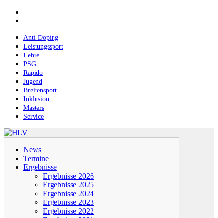
Skip
facebook
to
instagram
main
content
Anti-Doping
Leistungssport
Lehre
PSG
Rapido
Jugend
Breitensport
Inklusion
Masters
Service
Menu
News
Termine
Ergebnisse
Ergebnisse 2026
Ergebnisse 2025
Ergebnisse 2024
Ergebnisse 2023
Ergebnisse 2022