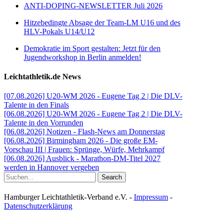
ANTI-DOPING-NEWSLETTER Juli 2026
Hitzebedingte Absage der Team-LM U16 und des
HLV-Pokals U14/U12
Demokratie im Sport gestalten: Jetzt für den
Jugendworkshop in Berlin anmelden!
Leichtathletik.de News
[07.08.2026] U20-WM 2026 - Eugene Tag 2 | Die DLV-
Talente in den Finals
[06.08.2026] U20-WM 2026 - Eugene Tag 2 | Die DLV-
Talente in den Vorrunden
[06.08.2026] Notizen - Flash-News am Donnerstag
[06.08.2026] Birmingham 2026 - Die große EM-
Vorschau III | Frauen: Sprünge, Würfe, Mehrkampf
[06.08.2026] Ausblick - Marathon-DM-Titel 2027
werden in Hannover vergeben
Search
Hamburger Leichtathletik-Verband e.V. -
Impressum
-
Datenschutzerklärung