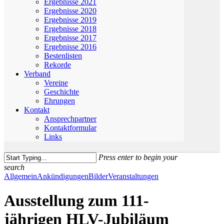
Ergebnisse 2021
Ergebnisse 2020
Ergebnisse 2019
Ergebnisse 2018
Ergebnisse 2017
Ergebnisse 2016
Bestenlisten
Rekorde
Verband
Vereine
Geschichte
Ehrungen
Kontakt
Ansprechpartner
Kontaktformular
Links
Press enter to begin your
search
Close
Allgemein
Ankündigungen
Bilder
Veranstaltungen
Search
Ausstellung zum 111-
jährigen HLV-Jubiläum