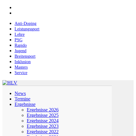
Skip
facebook
to
instagram
main
content
Anti-Doping
Leistungssport
Lehre
PSG
Rapido
Jugend
Breitensport
Inklusion
Masters
Service
Menu
News
Termine
Ergebnisse
Ergebnisse 2026
Ergebnisse 2025
Ergebnisse 2024
Ergebnisse 2023
Ergebnisse 2022