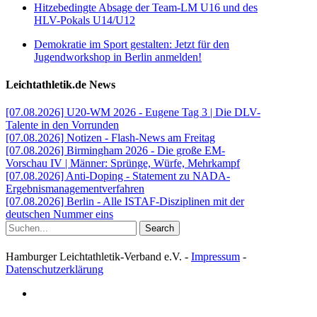
Hitzebedingte Absage der Team-LM U16 und des
HLV-Pokals U14/U12
Demokratie im Sport gestalten: Jetzt für den
Jugendworkshop in Berlin anmelden!
Leichtathletik.de News
[07.08.2026] U20-WM 2026 - Eugene Tag 3 | Die DLV-
Talente in den Vorrunden
[07.08.2026] Notizen - Flash-News am Freitag
[07.08.2026] Birmingham 2026 - Die große EM-
Vorschau IV | Männer: Sprünge, Würfe, Mehrkampf
[07.08.2026] Anti-Doping - Statement zu NADA-
Ergebnismanagementverfahren
[07.08.2026] Berlin - Alle ISTAF-Disziplinen mit der
deutschen Nummer eins
Search
Hamburger Leichtathletik-Verband e.V. -
Impressum
-
Datenschutzerklärung
facebook