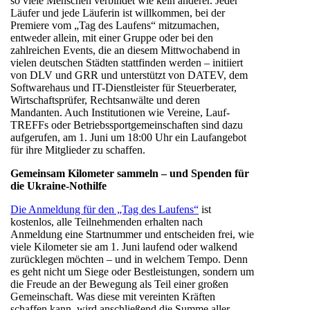
so viele Menschen verbindet wie kein anderer. Jeder
Läufer und jede Läuferin ist willkommen, bei der
Premiere vom „Tag des Laufens“ mitzumachen,
entweder allein, mit einer Gruppe oder bei den
zahlreichen Events, die an diesem Mittwochabend in
vielen deutschen Städten stattfinden werden – initiiert
von DLV und GRR und unterstützt von DATEV, dem
Softwarehaus und IT-Dienstleister für Steuerberater,
Wirtschaftsprüfer, Rechtsanwälte und deren
Mandanten. Auch Institutionen wie Vereine, Lauf-
TREFFs oder Betriebssportgemeinschaften sind dazu
aufgerufen, am 1. Juni um 18:00 Uhr ein Laufangebot
für ihre Mitglieder zu schaffen.
Gemeinsam Kilometer sammeln – und Spenden für
die Ukraine-Nothilfe
Die Anmeldung für den „Tag des Laufens“
ist
kostenlos, alle Teilnehmenden erhalten nach
Anmeldung eine Startnummer und entscheiden frei, wie
viele Kilometer sie am 1. Juni laufend oder walkend
zurücklegen möchten – und in welchem Tempo. Denn
es geht nicht um Siege oder Bestleistungen, sondern um
die Freude an der Bewegung als Teil einer großen
Gemeinschaft. Was diese mit vereinten Kräften
schaffen kann, wird anschließend die Summe aller