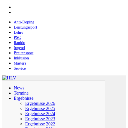
Skip
facebook
to
instagram
main
content
Anti-Doping
Leistungssport
Lehre
PSG
Rapido
Jugend
Breitensport
Inklusion
Masters
Service
Menu
News
Termine
Ergebnisse
Ergebnisse 2026
Ergebnisse 2025
Ergebnisse 2024
Ergebnisse 2023
Ergebnisse 2022