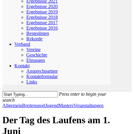
Ergebnisse 2021
Ergebnisse 2020
Ergebnisse 2019
Ergebnisse 2018
Ergebnisse 2017
Ergebnisse 2016
Bestenlisten
Rekorde
Verband
Vereine
Geschichte
Ehrungen
Kontakt
Ansprechpartner
Kontaktformular
Links
Press enter to begin your
search
Close
Allgemein
Breitensport
Jugend
Masters
Veranstaltungen
Search
Der Tag des Laufens am 1.
Juni