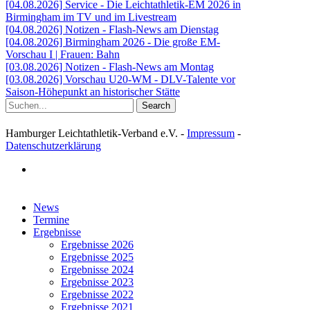
[04.08.2026] Service - Die Leichtathletik-EM 2026 in
Birmingham im TV und im Livestream
[04.08.2026] Notizen - Flash-News am Dienstag
[04.08.2026] Birmingham 2026 - Die große EM-
Vorschau I | Frauen: Bahn
[03.08.2026] Notizen - Flash-News am Montag
[03.08.2026] Vorschau U20-WM - DLV-Talente vor
Saison-Höhepunkt an historischer Stätte
Search
Hamburger Leichtathletik-Verband e.V. -
Impressum
-
Datenschutzerklärung
facebook
Close
News
Menu
Termine
Ergebnisse
Ergebnisse 2026
Ergebnisse 2025
Ergebnisse 2024
Ergebnisse 2023
Ergebnisse 2022
Ergebnisse 2021