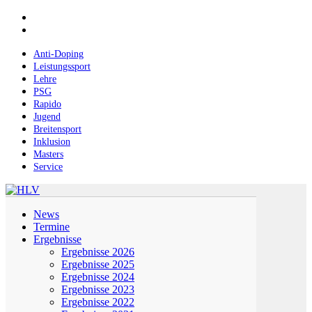
Skip
facebook
to
instagram
main
content
Anti-Doping
Leistungssport
Lehre
PSG
Rapido
Jugend
Breitensport
Inklusion
Masters
Service
Menu
News
Termine
Ergebnisse
Ergebnisse 2026
Ergebnisse 2025
Ergebnisse 2024
Ergebnisse 2023
Ergebnisse 2022