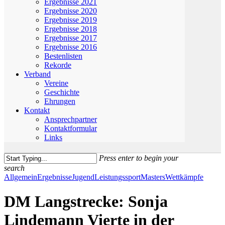
Ergebnisse 2021
Ergebnisse 2020
Ergebnisse 2019
Ergebnisse 2018
Ergebnisse 2017
Ergebnisse 2016
Bestenlisten
Rekorde
Verband
Vereine
Geschichte
Ehrungen
Kontakt
Ansprechpartner
Kontaktformular
Links
Press enter to begin your
search
Close
Allgemein
Ergebnisse
Jugend
Leistungssport
Masters
Wettkämpfe
Search
DM Langstrecke: Sonja
Lindemann Vierte in der