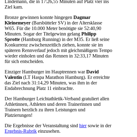
Lindemann, die in 17:26,55 Minuten auf Platz vier ins
Ziel kam.
Bronze gewinnen konnte hingegen
Dagmar
Kleinemeyer
(Barsbütteler SV) in der Altersklasse
W65. Für die 10.000 Meter benötigte sie 52:40,90
Minuten. Sogar der Titelgewinn gelang
Philipp
Sprotte
(Hamburg Running) in der M35. Er ließ seine
Konkurrenz zwischenzeitlich ziehen, konnte sie im
späteren Rennverlauf jedoch mit gleichmäßigem Tempo
wieder einholen und das Rennen in 32:33,17 Minuten
für sich entscheiden.
Einziger Hamburger im Hauptrennen war
David
Valentin
(LT Haspa Marathon Hamburg). Er erreichte
das Ziel nach 31:14,29 Minuten, was ihm in der
Endabrechnung Platz 11 einbrachte.
Der Hamburger Leichtathletik-Verband gratuliert allen
Athletinnen, Athleten und deren Trainerinnen und
Trainern herzlich zu ihren Leistungen und
Platzierungen!
Die Ergebnisse der Veranstaltung sind
hier
sowie in der
Ergebnis-Rubrik
einzusehen.