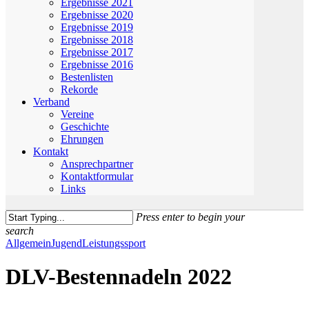
Ergebnisse 2021
Ergebnisse 2020
Ergebnisse 2019
Ergebnisse 2018
Ergebnisse 2017
Ergebnisse 2016
Bestenlisten
Rekorde
Verband
Vereine
Geschichte
Ehrungen
Kontakt
Ansprechpartner
Kontaktformular
Links
Press enter to begin your
search
Close
Allgemein
Jugend
Leistungssport
Search
DLV-Bestennadeln 2022