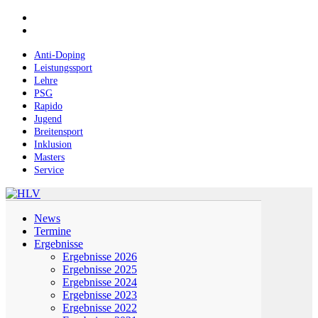
Skip
facebook
to
instagram
main
content
Anti-Doping
Leistungssport
Lehre
PSG
Rapido
Jugend
Breitensport
Inklusion
Masters
Service
Menu
News
Termine
Ergebnisse
Ergebnisse 2026
Ergebnisse 2025
Ergebnisse 2024
Ergebnisse 2023
Ergebnisse 2022