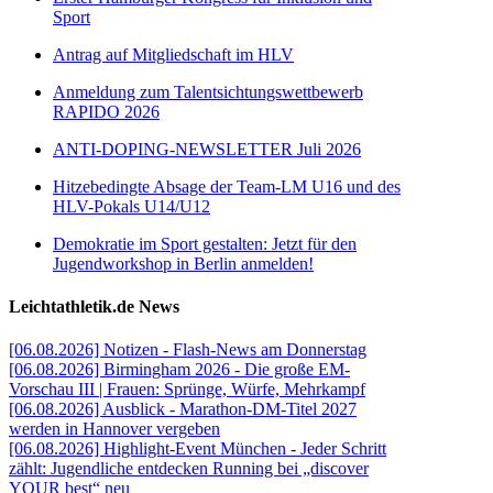
Sport
Antrag auf Mitgliedschaft im HLV
Anmeldung zum Talentsichtungswettbewerb
RAPIDO 2026
ANTI-DOPING-NEWSLETTER Juli 2026
Hitzebedingte Absage der Team-LM U16 und des
HLV-Pokals U14/U12
Demokratie im Sport gestalten: Jetzt für den
Jugendworkshop in Berlin anmelden!
Leichtathletik.de News
[06.08.2026] Notizen - Flash-News am Donnerstag
[06.08.2026] Birmingham 2026 - Die große EM-
Vorschau III | Frauen: Sprünge, Würfe, Mehrkampf
[06.08.2026] Ausblick - Marathon-DM-Titel 2027
werden in Hannover vergeben
[06.08.2026] Highlight-Event München - Jeder Schritt
zählt: Jugendliche entdecken Running bei „discover
YOUR best“ neu