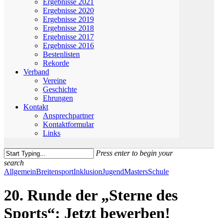
Ergebnisse 2021
Ergebnisse 2020
Ergebnisse 2019
Ergebnisse 2018
Ergebnisse 2017
Ergebnisse 2016
Bestenlisten
Rekorde
Verband
Vereine
Geschichte
Ehrungen
Kontakt
Ansprechpartner
Kontaktformular
Links
Press enter to begin your
search
Close
Allgemein
Breitensport
Inklusion
Jugend
Masters
Schule
Search
20. Runde der „Sterne des
Sports“: Jetzt bewerben!