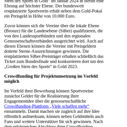
Stern des Sports in Gold“ im Januar 2024 in Berlin eine
Ehrung auf höchster Ebene. Der bundesweit
erstplatzierte Sportverein erhält neben dem Gold-Pokal
ein Preisgeld in Höhe von 10.000 Euro.
Zuvor können sich die Vereine über die lokale Ebene
(Bronze) für die Landesebene (Silber) qualifizieren, die
von den Landessportbünden und den regionalen
Genossenschaftsverbänden ausgerichtet wird. Auch auf
diesen Ebenen können die Vereine mit Preisgeldern
dotierte Sterne-Auszeichnungen gewinnen. Die
erstplatzierten Silber-Preisträger erhalten schließlich das
Ticket zum Bundesfinale und konkurrieren dort um den
„Großen Stern des Sports“ in Gold 2023.
Crowdfunding für Projektumsetzung im Vorfeld
möglich
Im Vorfeld ihrer Bewerbung können Sportvereine
zunächst Gelder für die Realisierung ihrer
Engagementidee über die genossenschaftliche
Crowdfunding-Plattform „Viele schaffen mehr“
einsammeln. Damit machen sie zugleich auf ihre Idee
öffentlich aufmerksam, können neben Geldmitteln auch
Fans und weitere Unterstützer für sich gewinnen. Nach
dem erfolgreichen Abschluss ihrer Crowdfunding-