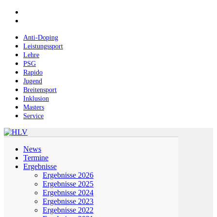
Skip
facebook
to
instagram
main
content
Anti-Doping
Leistungssport
Lehre
PSG
Rapido
Jugend
Breitensport
Inklusion
Masters
Service
Menu
News
Termine
Ergebnisse
Ergebnisse 2026
Ergebnisse 2025
Ergebnisse 2024
Ergebnisse 2023
Ergebnisse 2022