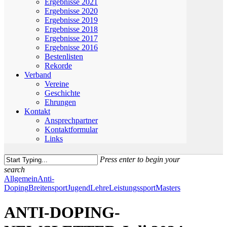
Ergebnisse 2021
Ergebnisse 2020
Ergebnisse 2019
Ergebnisse 2018
Ergebnisse 2017
Ergebnisse 2016
Bestenlisten
Rekorde
Verband
Vereine
Geschichte
Ehrungen
Kontakt
Ansprechpartner
Kontaktformular
Links
Press enter to begin your
search
Close
Allgemein
Anti-
Search
Doping
Breitensport
Jugend
Lehre
Leistungssport
Masters
ANTI-DOPING-