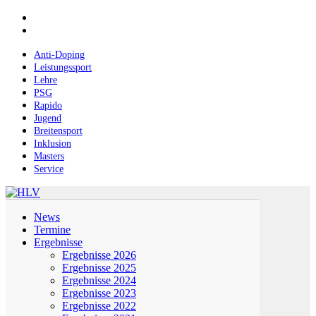
Skip
facebook
to
instagram
main
content
Anti-Doping
Leistungssport
Lehre
PSG
Rapido
Jugend
Breitensport
Inklusion
Masters
Service
Menu
News
Termine
Ergebnisse
Ergebnisse 2026
Ergebnisse 2025
Ergebnisse 2024
Ergebnisse 2023
Ergebnisse 2022