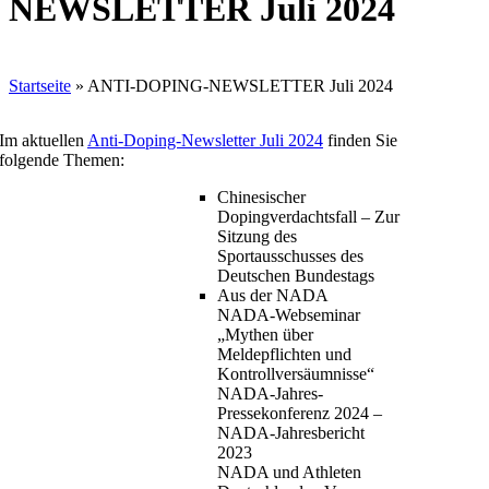
NEWSLETTER Juli 2024
Startseite
»
ANTI-DOPING-NEWSLETTER Juli 2024
Im aktuellen
Anti-Doping-Newsletter Juli 2024
finden Sie
folgende Themen:
Chinesischer
Dopingverdachtsfall – Zur
Sitzung des
Sportausschusses des
Deutschen Bundestags
Aus der NADA
NADA-Webseminar
„Mythen über
Meldepflichten und
Kontrollversäumnisse“
NADA-Jahres-
Pressekonferenz 2024 –
NADA-Jahresbericht
2023
NADA und Athleten