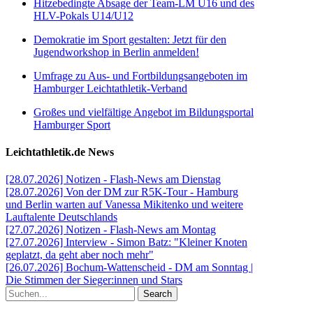
Hitzebedingte Absage der Team-LM U16 und des
HLV-Pokals U14/U12
Demokratie im Sport gestalten: Jetzt für den
Jugendworkshop in Berlin anmelden!
Umfrage zu Aus- und Fortbildungsangeboten im
Hamburger Leichtathletik-Verband
Großes und vielfältige Angebot im Bildungsportal
Hamburger Sport
Leichtathletik.de News
[28.07.2026] Notizen - Flash-News am Dienstag
[28.07.2026] Von der DM zur R5K-Tour - Hamburg
und Berlin warten auf Vanessa Mikitenko und weitere
Lauftalente Deutschlands
[27.07.2026] Notizen - Flash-News am Montag
[27.07.2026] Interview - Simon Batz: "Kleiner Knoten
geplatzt, da geht aber noch mehr"
[26.07.2026] Bochum-Wattenscheid - DM am Sonntag |
Die Stimmen der Sieger:innen und Stars
Search