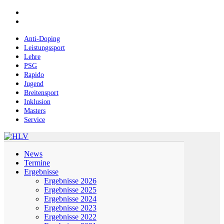
Skip
facebook
to
instagram
main
content
Anti-Doping
Leistungssport
Lehre
PSG
Rapido
Jugend
Breitensport
Inklusion
Masters
Service
Menu
News
Termine
Ergebnisse
Ergebnisse 2026
Ergebnisse 2025
Ergebnisse 2024
Ergebnisse 2023
Ergebnisse 2022