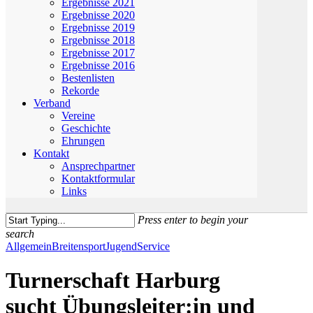
Ergebnisse 2021
Ergebnisse 2020
Ergebnisse 2019
Ergebnisse 2018
Ergebnisse 2017
Ergebnisse 2016
Bestenlisten
Rekorde
Verband
Vereine
Geschichte
Ehrungen
Kontakt
Ansprechpartner
Kontaktformular
Links
Press enter to begin your
search
Close
Allgemein
Breitensport
Jugend
Service
Search
Turnerschaft Harburg
sucht Übungsleiter:in und