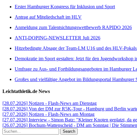
Erster Hamburger Kongress für Inklusion und Sport
Antrag auf Mitgliedschaft im HLV
Anmeldung zum Talentsichtungswettbewerb RAPIDO 2026
ANTI-DOPING-NEWSLETTER Juli 2026
Hitzebedingte Absage der Team-LM U16 und des HLV-Pokal
Demokratie im Sport gestalten: Jetzt für den Jugendworkshop i
Umfrage zu Aus- und Fortbildungsangeboten im Hamburger Lei
Großes und vielfältige Angebot im Bildungsportal Hamburger 
Leichtathletik.de News
[28.07.2026] Notizen - Flash-News am Dienstag
[28.07.2026] Von der DM zur R5K-Tour - Hamburg und Berlin warten
[27.07.2026] Notizen - Flash-News am Montag
[27.07.2026] Interview - Simon Batz: "Kleiner Knoten geplatzt, da g
[26.07.2026] Bochum-Wattenscheid - DM am Sonntag | Die Stimmen d
Search