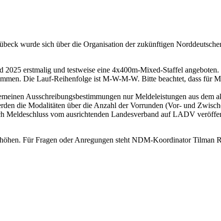
beck wurde sich über die Organisation der zukünftigen Norddeutschen
rd 2025 erstmalig und testweise eine 4x400m-Mixed-Staffel angeboten
en. Die Lauf-Reihenfolge ist M-W-M-W. Bitte beachtet, dass für Mix
llgemeinen Ausschreibungsbestimmungen nur Meldeleistungen aus dem a
rden die Modalitäten über die Anzahl der Vorrunden (Vor- und Zwisc
ch Meldeschluss vom ausrichtenden Landesverband auf LADV veröffent
erhöhen. Für Fragen oder Anregungen steht NDM-Koordinator Tilman R