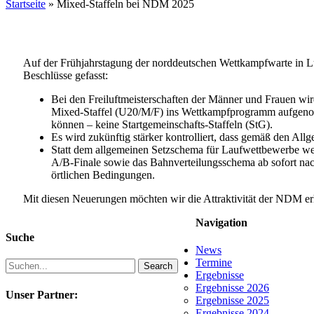
Startseite
»
Mixed-Staffeln bei NDM 2025
Auf der Frühjahrstagung der norddeutschen Wettkampfwarte in Lü
Beschlüsse gefasst:
Bei den Freiluftmeisterschaften der Männer und Frauen wi
Mixed-Staffel (U20/M/F) ins Wettkampfprogramm aufgenomm
können – keine Startgemeinschafts-Staffeln (StG).
Es wird zukünftig stärker kontrolliert, dass gemäß den A
Statt dem allgemeinen Setzschema für Laufwettbewerbe we
A/B-Finale sowie das Bahnverteilungsschema ab sofort na
örtlichen Bedingungen.
Mit diesen Neuerungen möchten wir die Attraktivität der NDM 
Navigation
Suche
News
Termine
Search
Ergebnisse
Ergebnisse 2026
Unser Partner:
Ergebnisse 2025
Ergebnisse 2024