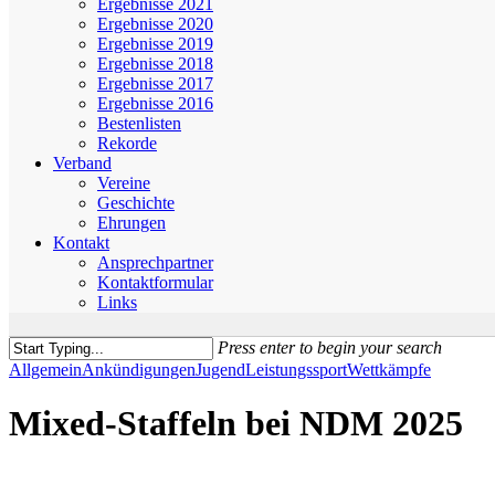
Ergebnisse 2021
Ergebnisse 2020
Ergebnisse 2019
Ergebnisse 2018
Ergebnisse 2017
Ergebnisse 2016
Bestenlisten
Rekorde
Verband
Vereine
Geschichte
Ehrungen
Kontakt
Ansprechpartner
Kontaktformular
Links
Press enter to begin your search
Close
Allgemein
Ankündigungen
Jugend
Leistungssport
Wettkämpfe
Search
Mixed-Staffeln bei NDM 2025