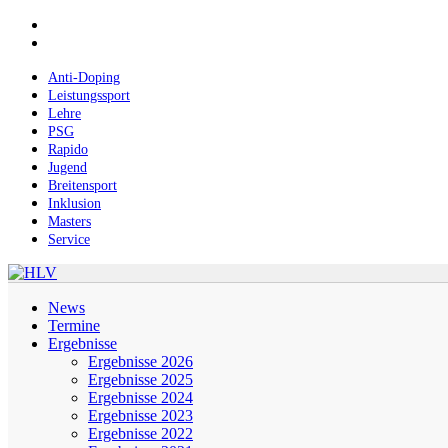
Skip
facebook
to
instagram
main
content
Anti-Doping
Leistungssport
Lehre
PSG
Rapido
Jugend
Breitensport
Inklusion
Masters
Service
Menu
News
Termine
Ergebnisse
Ergebnisse 2026
Ergebnisse 2025
Ergebnisse 2024
Ergebnisse 2023
Ergebnisse 2022