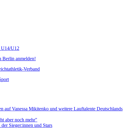
s U14/U12
n Berlin anmelden!
chtathletik-Verband
Sport
 auf Vanessa Mikitenko und weitere Lauftalente Deutschlands
eht aber noch mehr"
er Sieger:innen und Stars