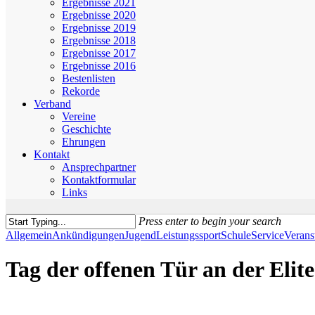
Ergebnisse 2021
Ergebnisse 2020
Ergebnisse 2019
Ergebnisse 2018
Ergebnisse 2017
Ergebnisse 2016
Bestenlisten
Rekorde
Verband
Vereine
Geschichte
Ehrungen
Kontakt
Ansprechpartner
Kontaktformular
Links
Press enter to begin your search
Close
Allgemein
Ankündigungen
Jugend
Leistungssport
Schule
Service
Verans
Search
Tag der offenen Tür an der Elite