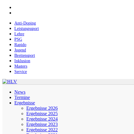
Skip
facebook
to
instagram
main
content
Anti-Doping
Leistungssport
Lehre
PSG
Rapido
Jugend
Breitensport
Inklusion
Masters
Service
Menu
News
Termine
Ergebnisse
Ergebnisse 2026
Ergebnisse 2025
Ergebnisse 2024
Ergebnisse 2023
Ergebnisse 2022