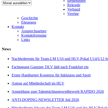
Bestenlisten
Newsarchiv
Rekorde
Verband
Vereine
Geschichte
Ehrungen
Kontakt
Ansprechpartner
Kontaktformular
Links
News
Nachholtermin für Team-LM U16 und HLV-Pokal U14/U12 fes
Fachtagung Ganztag: DLV lädt nach Frankfurt ein
Erster Hamburger Kongress für Inklusion und Sport
Antrag auf Mitgliedschaft im HLV
Anmeldung zum Talentsichtungswettbewerb RAPIDO 2026
ANTI-DOPING-NEWSLETTER Juli 2026
Hitzebedingte Absage der Team-LM U16 und des HLV-Pokal