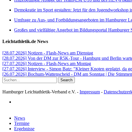
Demokratie im Sport gestalten: Jetzt für den Jugendworkshop i
Umfrage zu Aus- und Fortbildungsangeboten im Hamburger Lei
Großes und vielfältige Angebot im Bildungsportal Hamburger 
Leichtathletik.de News
[28.07.2026] Notizen - Flash-News am Dienstag
[28.07.2026] Von der DM zur R5K-Tour - Hamburg und Berlin warten
[27.07.2026] Notizen - Flash-News am Montag
[27.07.2026] Interview - Simon Batz: "Kleiner Knoten geplatzt, da g
[26.07.2026] Bochum-Wattenscheid - DM am Sonntag | Die Stimmen d
Search
Hamburger Leichtathletik-Verband e.V. -
Impressum
-
Datenschutzer
facebook
Close
News
Menu
Termine
Ergebnisse