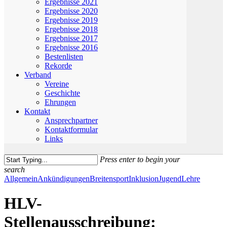
Ergebnisse 2021
Ergebnisse 2020
Ergebnisse 2019
Ergebnisse 2018
Ergebnisse 2017
Ergebnisse 2016
Bestenlisten
Rekorde
Verband
Vereine
Geschichte
Ehrungen
Kontakt
Ansprechpartner
Kontaktformular
Links
Press enter to begin your
search
Close
Allgemein
Ankündigungen
Breitensport
Inklusion
Jugend
Lehre
Search
HLV-
Stellenausschreibung: