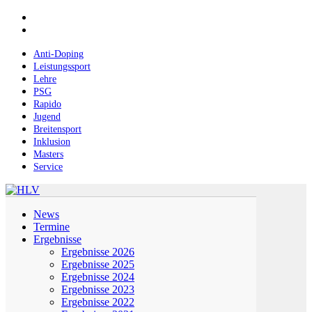
Skip
facebook
to
instagram
main
content
Anti-Doping
Leistungssport
Lehre
PSG
Rapido
Jugend
Breitensport
Inklusion
Masters
Service
Menu
News
Termine
Ergebnisse
Ergebnisse 2026
Ergebnisse 2025
Ergebnisse 2024
Ergebnisse 2023
Ergebnisse 2022