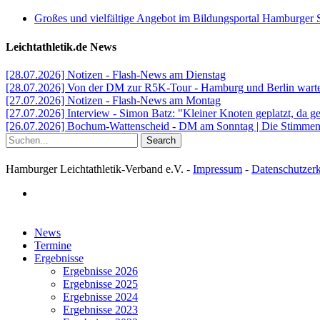
Großes und vielfältige Angebot im Bildungsportal Hamburger 
Leichtathletik.de News
[28.07.2026] Notizen - Flash-News am Dienstag
[28.07.2026] Von der DM zur R5K-Tour - Hamburg und Berlin warten
[27.07.2026] Notizen - Flash-News am Montag
[27.07.2026] Interview - Simon Batz: "Kleiner Knoten geplatzt, da g
[26.07.2026] Bochum-Wattenscheid - DM am Sonntag | Die Stimmen d
Search
Hamburger Leichtathletik-Verband e.V. -
Impressum
-
Datenschutzer
facebook
Close
News
Menu
Termine
Ergebnisse
Ergebnisse 2026
Ergebnisse 2025
Ergebnisse 2024
Ergebnisse 2023