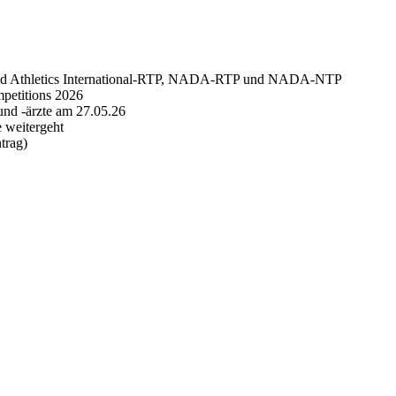
 World Athletics International-RTP, NADA-RTP und NADA-NTP
mpetitions 2026
nd -ärzte am 27.05.26
 weitergeht
trag)