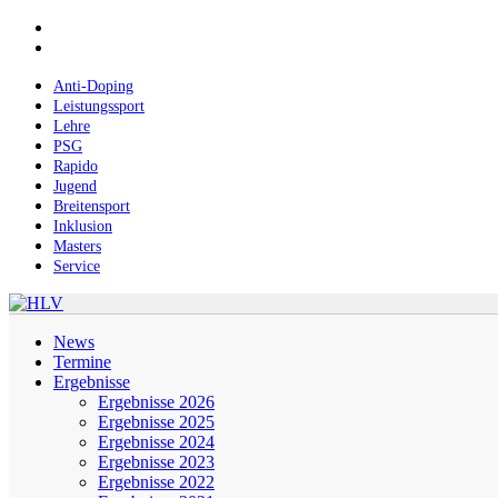
Skip
facebook
to
instagram
main
content
Anti-Doping
Leistungssport
Lehre
PSG
Rapido
Jugend
Breitensport
Inklusion
Masters
Service
Menu
News
Termine
Ergebnisse
Ergebnisse 2026
Ergebnisse 2025
Ergebnisse 2024
Ergebnisse 2023
Ergebnisse 2022