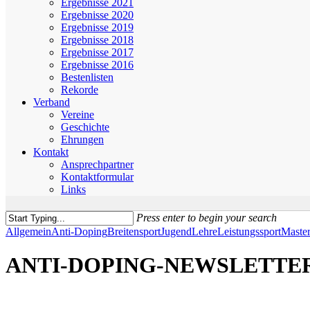
Ergebnisse 2021
Ergebnisse 2020
Ergebnisse 2019
Ergebnisse 2018
Ergebnisse 2017
Ergebnisse 2016
Bestenlisten
Rekorde
Verband
Vereine
Geschichte
Ehrungen
Kontakt
Ansprechpartner
Kontaktformular
Links
Press enter to begin your search
Close
Allgemein
Anti-Doping
Breitensport
Jugend
Lehre
Leistungssport
Master
Search
ANTI-DOPING-NEWSLETTER 