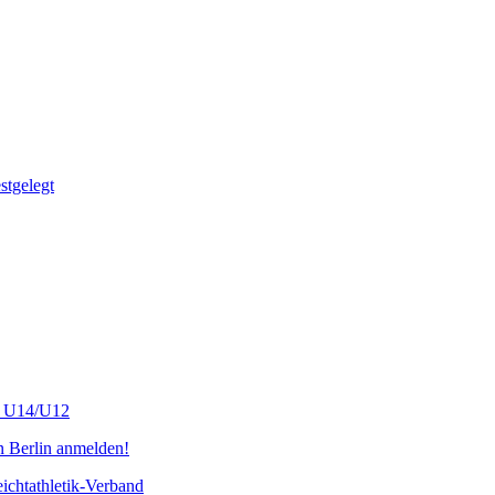
tgelegt
s U14/U12
n Berlin anmelden!
chtathletik-Verband