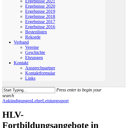
Ergebnisse 2021
Ergebnisse 2020
Ergebnisse 2019
Ergebnisse 2018
Ergebnisse 2017
Ergebnisse 2016
Bestenlisten
Rekorde
Verband
Vereine
Geschichte
Ehrungen
Kontakt
Ansprechpartner
Kontaktformular
Links
Press enter to begin your
search
Close
Ankündigungen
Lehre
Leistungssport
Search
HLV-
Fortbildungsangebote in