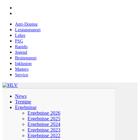
Skip
facebook
to
instagram
main
content
Anti-Doping
Leistungssport
Lehre
PSG
Rapido
Jugend
Breitensport
Inklusion
Masters
Service
Menu
News
Termine
Ergebnisse
Ergebnisse 2026
Ergebnisse 2025
Ergebnisse 2024
Ergebnisse 2023
Ergebnisse 2022