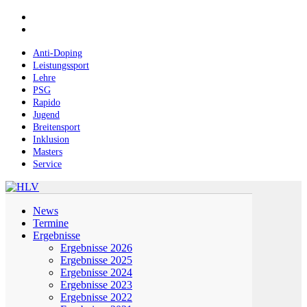
Skip
facebook
to
instagram
main
content
Anti-Doping
Leistungssport
Lehre
PSG
Rapido
Jugend
Breitensport
Inklusion
Masters
Service
Menu
News
Termine
Ergebnisse
Ergebnisse 2026
Ergebnisse 2025
Ergebnisse 2024
Ergebnisse 2023
Ergebnisse 2022