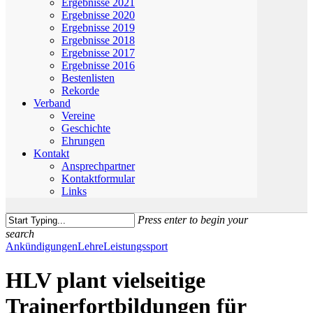
Ergebnisse 2021
Ergebnisse 2020
Ergebnisse 2019
Ergebnisse 2018
Ergebnisse 2017
Ergebnisse 2016
Bestenlisten
Rekorde
Verband
Vereine
Geschichte
Ehrungen
Kontakt
Ansprechpartner
Kontaktformular
Links
Press enter to begin your
search
Close
Ankündigungen
Lehre
Leistungssport
Search
HLV plant vielseitige
Trainerfortbildungen für