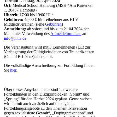
Termin:
Dienstag, 30. April 2024
Ort:
Medical School Hamburg (MSH / Am Kaiserkai
1, 20457 Hamburg)
Uhrzeit:
17:00 bis 19:00 Uhr
Gebühren:
40,00 € für Teilnehmer aus HLV-
Mitgliedsvereinen (siehe
Gebühren
)
Anmeldung:
ab sofort und bis zum 21.04.2024 per
Mail unter Verwendung des
Anmeldeformulars
an
info@hhlv.de
Die Veranstaltung wird mit 3 Lerneinheiten (LE) zur
Verlängerung der Gültigkeitsdauer von Trainerlizenzen
(C- und B-Lizenz) anerkannt.
Die vollständige Ausschreibung zur Fortbildung finden
Sie
hier
.
Über dieses Angebot hinaus sind 1-2 weitere
Fortbildungen in den Disziplinblöcken „Sprint“ und
„Sprung“ für den Herbst 2024 geplant. Gerne weisen
wir hiermit auch zusätzlich auf die
digitalen
Fortbildungsangebote
zu den Themen „Prävention
gegen sexualisierte Gewalt“, „Dopingprävention“ und