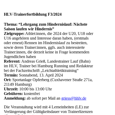
HLV-Trainerfortbildung F3/2024
Thema: “Lehrgang zum Hindernislauf: Nächste
Saison laufen wir Hindernis”
Zielgruppe:
Athlet:innen, die 2024 der U20, U18 oder
U16 angehören und Interesse daran haben, (erstmals
oder erneut) Rennen im Hindernislauf zu bestreiten,
sowie deren Trainer:innen, ggfs. auch interessierte
Trainer:innen, die derzeit keine in Frage kommenden
Jugendlichen haben
Referent:
Andreas Grieß, Landestrainer Lauf (Bahn)
im HLV, Trainer bei Hamburg Running und Redakteur
bei der Fachzeitschrift „Leichtathletiktraining“
Termin:
Sonnabend, 13. April 2024
Ort:
Sportanlage Opferberg (Cuxhavener Straße 271a,
21149 Hamburg)
Uhrzeit:
10:00 bis 13:00 Uhr
Gebühren:
kostenfrei
Anmeldung:
ab sofort per Mail an
griess@hhlv.de
Die Veranstaltung wird mit 4 Lerneinheiten (LE) zur
Verlängerung der Gültigkeitsdauer von Trainerlizenzen