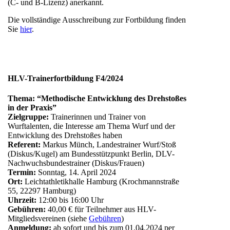
(C- und B-Lizenz) anerkannt.
Die vollständige Ausschreibung zur Fortbildung finden
Sie
hier
.
HLV-Trainerfortbildung F4/2024
Thema: “Methodische Entwicklung des Drehstoßes
in der Praxis”
Zielgruppe:
Trainerinnen und Trainer von
Wurftalenten, die Interesse am Thema Wurf und der
Entwicklung des Drehstoßes haben
Referent:
Markus Münch, Landestrainer Wurf/Stoß
(Diskus/Kugel) am Bundesstützpunkt Berlin, DLV-
Nachwuchsbundestrainer (Diskus/Frauen)
Termin:
Sonntag, 14. April 2024
Ort:
Leichtathletikhalle Hamburg (Krochmannstraße
55, 22297 Hamburg)
Uhrzeit:
12:00 bis 16:00 Uhr
Gebühren:
40,00 € für Teilnehmer aus HLV-
Mitgliedsvereinen (siehe
Gebühren
)
Anmeldung:
ab sofort und bis zum 01.04.2024 per