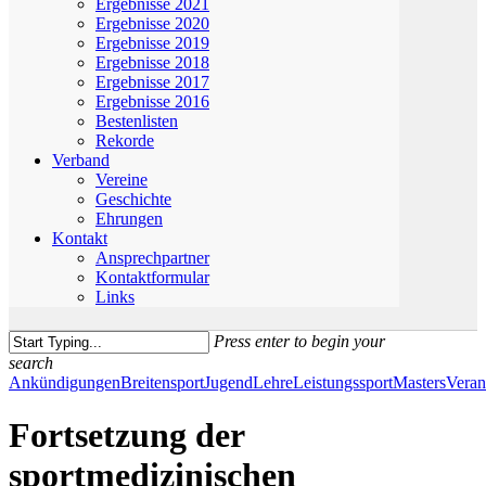
Ergebnisse 2021
Ergebnisse 2020
Ergebnisse 2019
Ergebnisse 2018
Ergebnisse 2017
Ergebnisse 2016
Bestenlisten
Rekorde
Verband
Vereine
Geschichte
Ehrungen
Kontakt
Ansprechpartner
Kontaktformular
Links
Press enter to begin your
search
Close
Ankündigungen
Breitensport
Jugend
Lehre
Leistungssport
Masters
Veran
Search
Fortsetzung der
sportmedizinischen