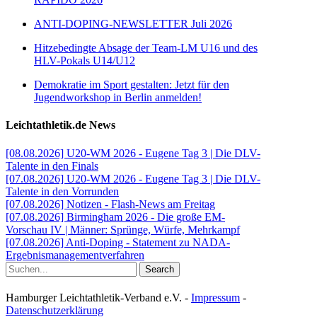
ANTI-DOPING-NEWSLETTER Juli 2026
Hitzebedingte Absage der Team-LM U16 und des
HLV-Pokals U14/U12
Demokratie im Sport gestalten: Jetzt für den
Jugendworkshop in Berlin anmelden!
Leichtathletik.de News
[08.08.2026] U20-WM 2026 - Eugene Tag 3 | Die DLV-
Talente in den Finals
[07.08.2026] U20-WM 2026 - Eugene Tag 3 | Die DLV-
Talente in den Vorrunden
[07.08.2026] Notizen - Flash-News am Freitag
[07.08.2026] Birmingham 2026 - Die große EM-
Vorschau IV | Männer: Sprünge, Würfe, Mehrkampf
[07.08.2026] Anti-Doping - Statement zu NADA-
Ergebnismanagementverfahren
Search
Hamburger Leichtathletik-Verband e.V. -
Impressum
-
Datenschutzerklärung