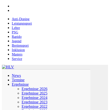
Skip
facebook
to
instagram
main
content
Anti-Doping
Leistungssport
Lehre
PSG
Rapido
Jugend
Breitensport
Inklusion
Masters
Service
Menu
News
Termine
Ergebnisse
Ergebnisse 2026
Ergebnisse 2025
Ergebnisse 2024
Ergebnisse 2023
Ergebnisse 2022