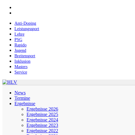
Skip
facebook
to
instagram
main
content
Anti-Doping
Leistungssport
Lehre
PSG
Rapido
Jugend
Breitensport
Inklusion
Masters
Service
Menu
News
Termine
Ergebnisse
Ergebnisse 2026
Ergebnisse 2025
Ergebnisse 2024
Ergebnisse 2023
Ergebnisse 2022