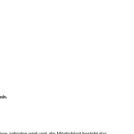
siv.
achen anbieten wird und
die Möglichkeit besteht das