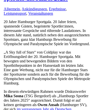
Allgemein
,
Ankündigungen
,
Ergebnisse
,
Leistungssport
,
Veranstaltungen
20 Jahre Hamburger Sportgala. 20 Jahre feiern,
spannende Gästen, begeisterte Sportler:innen,
interessante Gespräche und rührende Laudationes. In
diesem Jahr stand, natürlich neben den ausgezeichneten
Sportstars, ganz klar Hamburgs Bewerbung für
Olympische und Paralympische Spiele im Vordergrund.
„A Sky full of Stars“ von Coldplay war das
Eröffnungslied der 20. Hamburger Sportgala. Mit
bewegten und bewegenden Bildern von den
Sporthöhepunkten in der Hansestadt im letzten Jahr.
Eine gute Werbung, nicht nur für die Hamburger Stars
der Sportszene sondern auch für die Bewerbung für die
Olympischen und Paralympischen Spiele der Metropole
Hamburg.
In diesem ehrwürdigen Rahmen wurde Diskuswerfer
Mika Sosna
(TSG Bergedorf) als „Hamburgs Sportler
des Jahres 2025“ augezeichnet. Damit folgt er auf
keinen geringeren als
Owen Ansah
(Hamburger SV),
der sich
im vergangenen Jahr als Deutschen