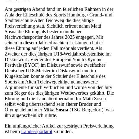
Am gestrigen Abend fand im feierlichen Rahmen in der
Aula der Eliteschule des Sports Hamburg / Grund- und
Stadtteilschule Alter Teichweg die diesjährige
Preisverleihung statt. Sichtlich erfreut nahm Matti
Sosna die Ehrung als bester männlicher
Nachwuchssportler des Jahres 2025 entgegen. Mit
seinen in diesem Jahr erbrachten Leistungen hat er
diese Ehrung auf jeden Fall mehr als verdient. Als
Zweiter der diesjährigen U18-Weltjahresbestenliste im
Diskuswurf, Vierter des European Youth Olympic
Festivals (EYOF) im Diskuswurf sowie zweifacher
Deutscher U18-Meister im Diskuswurf und im
Kugelstoßen konnte der Schüler der Eliteschule des
Sports am Alten Teichweg einige nennenswerte
Argumente für sich verbuchen und wurde von der Jury
zum Sieger des diesjährigen Wettbewerbes gekührt. Die
Ehrung und die Laudatio übernahm für Matti Sosna
selbst völlig überraschend sein älterer Bruder und
Olympiateilnehmer
Mika Sosna
(TSG Bergedorf), was
ihn augenscheinlich rührte.
Ein umfangreicher Artikel zur gestrigen Preisverleihung
ist beim
Landessportamt
zu finden.