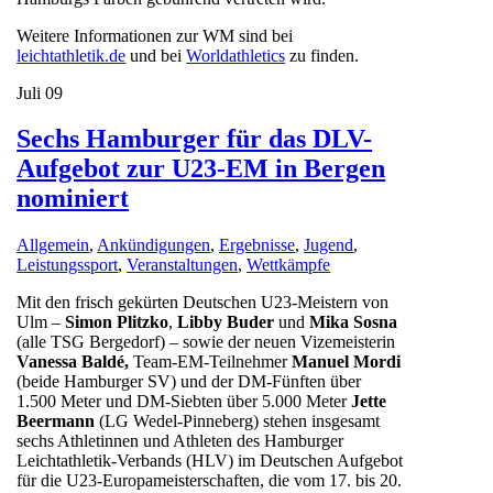
Weitere Informationen zur WM sind bei
leichtathletik.de
und bei
Worldathletics
zu finden.
Juli
09
Sechs Hamburger für das DLV-
Aufgebot zur U23-EM in Bergen
nominiert
Allgemein
,
Ankündigungen
,
Ergebnisse
,
Jugend
,
Leistungssport
,
Veranstaltungen
,
Wettkämpfe
Mit den frisch gekürten Deutschen U23-Meistern von
Ulm –
Simon Plitzko
,
Libby Buder
und
Mika Sosna
(alle TSG Bergedorf) – sowie der neuen Vizemeisterin
Vanessa Baldé,
Team-EM-Teilnehmer
Manuel Mordi
(beide Hamburger SV) und der DM-Fünften über
1.500 Meter und DM-Siebten über 5.000 Meter
Jette
Beermann
(LG Wedel-Pinneberg) stehen insgesamt
sechs Athletinnen und Athleten des Hamburger
Leichtathletik-Verbands (HLV) im Deutschen Aufgebot
für die U23-Europameisterschaften, die vom 17. bis 20.