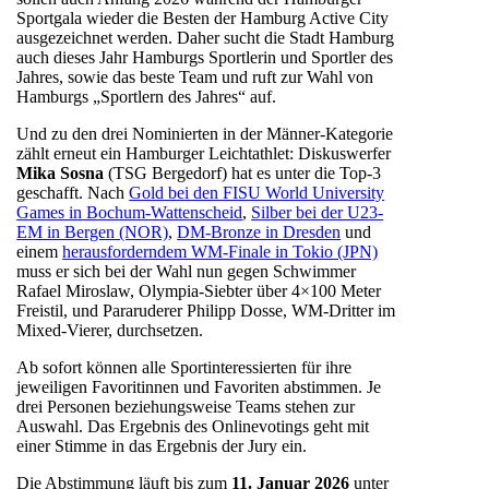
Sportgala wieder die Besten der Hamburg Active City
ausgezeichnet werden. Daher sucht die Stadt Hamburg
auch dieses Jahr Hamburgs Sportlerin und Sportler des
Jahres, sowie das beste Team und ruft zur Wahl von
Hamburgs „Sportlern des Jahres“ auf.
Und zu den drei Nominierten in der Männer-Kategorie
zählt erneut ein Hamburger Leichtathlet: Diskuswerfer
Mika Sosna
(TSG Bergedorf) hat es unter die Top-3
geschafft. Nach
Gold bei den FISU World University
Games in Bochum-Wattenscheid
,
Silber bei der U23-
EM in Bergen (NOR)
,
DM-Bronze in Dresden
und
einem
herausforderndem WM-Finale in Tokio (JPN)
muss er sich bei der Wahl nun gegen Schwimmer
Rafael Miroslaw, Olympia-Siebter über 4×100 Meter
Freistil, und Pararuderer Philipp Dosse, WM-Dritter im
Mixed-Vierer, durchsetzen.
Ab sofort können alle Sportinteressierten für ihre
jeweiligen Favoritinnen und Favoriten abstimmen. Je
drei Personen beziehungsweise Teams stehen zur
Auswahl. Das Ergebnis des Onlinevotings geht mit
einer Stimme in das Ergebnis der Jury ein.
Die Abstimmung läuft bis zum
11. Januar 2026
unter