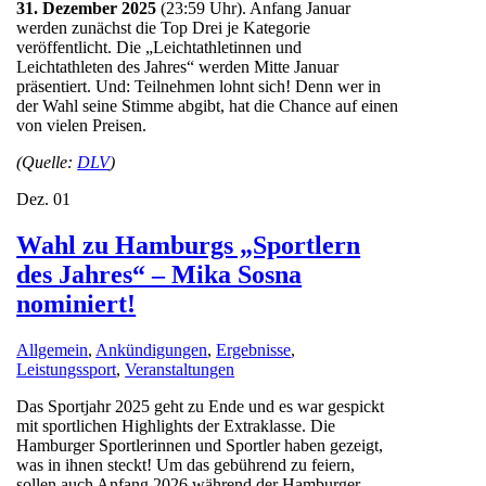
31. Dezember 2025
(23:59 Uhr). Anfang Januar
werden zunächst die Top Drei je Kategorie
veröffentlicht. Die „Leichtathletinnen und
Leichtathleten des Jahres“ werden Mitte Januar
präsentiert. Und: Teilnehmen lohnt sich! Denn wer in
der Wahl seine Stimme abgibt, hat die Chance auf einen
von vielen Preisen.
(Quelle:
DLV
)
Dez.
01
Wahl zu Hamburgs „Sportlern
des Jahres“ – Mika Sosna
nominiert!
Allgemein
,
Ankündigungen
,
Ergebnisse
,
Leistungssport
,
Veranstaltungen
Das Sportjahr 2025 geht zu Ende und es war gespickt
mit sportlichen Highlights der Extraklasse. Die
Hamburger Sportlerinnen und Sportler haben gezeigt,
was in ihnen steckt! Um das gebührend zu feiern,
sollen auch Anfang 2026 während der Hamburger