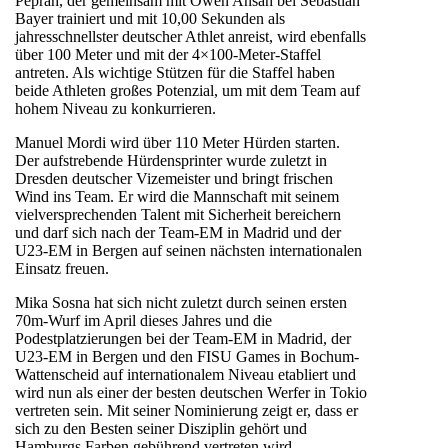
Peprah, der gemeinsam mit Owen Ansah bei Sebastian
Bayer trainiert und mit 10,00 Sekunden als
jahresschnellster deutscher Athlet anreist, wird ebenfalls
über 100 Meter und mit der 4×100-Meter-Staffel
antreten. Als wichtige Stützen für die Staffel haben
beide Athleten großes Potenzial, um mit dem Team auf
hohem Niveau zu konkurrieren.
Manuel Mordi wird über 110 Meter Hürden starten.
Der aufstrebende Hürdensprinter wurde zuletzt in
Dresden deutscher Vizemeister und bringt frischen
Wind ins Team. Er wird die Mannschaft mit seinem
vielversprechenden Talent mit Sicherheit bereichern
und darf sich nach der Team-EM in Madrid und der
U23-EM in Bergen auf seinen nächsten internationalen
Einsatz freuen.
Mika Sosna hat sich nicht zuletzt durch seinen ersten
70m-Wurf im April dieses Jahres und die
Podestplatzierungen bei der Team-EM in Madrid, der
U23-EM in Bergen und den FISU Games in Bochum-
Wattenscheid auf internationalem Niveau etabliert und
wird nun als einer der besten deutschen Werfer in Tokio
vertreten sein. Mit seiner Nominierung zeigt er, dass er
sich zu den Besten seiner Disziplin gehört und
Hamburgs Farben gebührend vertreten wird.