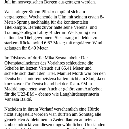
Juli im norwegischen Bergen ausgetragen werden.
Weitspringer Simon Plitzko empfahl sich am
vergangenen Wochenende in Ulm mit seinem ersten 8-
Meter-Sprung nachhaltig für die kontinentalen
Titelkämpfe. Bereits zuvor hatte seine Vereins- und
Trainingskollegin Libby Buder im Weitsprung den
nationalen Titel gewonnen. Sie sprang mit leider zu
starkem Rückenwind 6,67 Meter; mit regulärem Wind
gelangen ihr 6,49 Meter.
Im Diskuswurf durfte Mika Sosna jubeln: Der
Olympiateilnehmer des Vorjahres schleuderte die
Scheibe im letzten Versuch auf 65,41 Meter und
sicherte sich damit den Titel. Manuel Mordi war bei den
Deutschen Juniorenmeisterschaften nicht am Start, da er
kurz zuvor für Deutschland bei der Team-EM in
Madrid angetreten war. Auch er gehört zum Aufgebot
für die U23-EM – ebenso wie Langhürdensprinterin
Vanessa Baldé.
Nachdem in ihrem Vorlauf versehentlich eine Hürde
nicht aufgestellt worden war, durften am Sonntag alle
gemeldeten Athletinnen in Zeitendläufen antreten.
Unbeeindruckt von diesen ungewöhnlichen Umständen