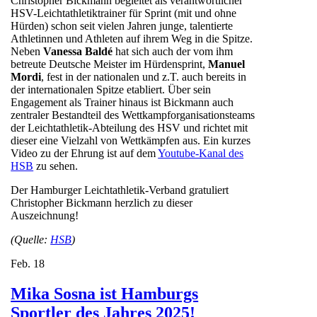
Christopher Bickmann begleitet als verantwortlicher
HSV-Leichtathletiktrainer für Sprint (mit und ohne
Hürden) schon seit vielen Jahren junge, talentierte
Athletinnen und Athleten auf ihrem Weg in die Spitze.
Neben
Vanessa Baldé
hat sich auch der vom ihm
betreute Deutsche Meister im Hürdensprint,
Manuel
Mordi
, fest in der nationalen und z.T. auch bereits in
der internationalen Spitze etabliert. Über sein
Engagement als Trainer hinaus ist Bickmann auch
zentraler Bestandteil des Wettkampforganisationsteams
der Leichtathletik-Abteilung des HSV und richtet mit
dieser eine Vielzahl von Wettkämpfen aus. Ein kurzes
Video zu der Ehrung ist auf dem
Youtube-Kanal des
HSB
zu sehen.
Der Hamburger Leichtathletik-Verband gratuliert
Christopher Bickmann herzlich zu dieser
Auszeichnung!
(Quelle:
HSB
)
Feb.
18
Mika Sosna ist Hamburgs
Sportler des Jahres 2025!