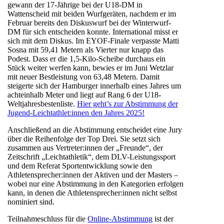
gewann der 17-Jährige bei der U18-DM in
Wattenscheid mit beiden Wurfgeräten, nachdem er im
Februar bereits den Diskuswurf bei der Winterwurf-
DM für sich entscheiden konnte. International misst er
sich mit dem Diskus. Im EYOF-Finale verpasste Matti
Sosna mit 59,41 Metern als Vierter nur knapp das
Podest. Dass er die 1,5-Kilo-Scheibe durchaus ein
Stück weiter werfen kann, bewies er im Juni Wetzlar
mit neuer Bestleistung von 63,48 Metern. Damit
steigerte sich der Hamburger innerhalb eines Jahres um
achteinhalb Meter und liegt auf Rang 6 der U18-
Weltjahresbestenliste.
Hier geht’s zur Abstimmung der
Jugend-Leichtathlet:innen den Jahres 2025!
Anschließend an die Abstimmung entscheidet eine Jury
über die Reihenfolge der Top Drei. Sie setzt sich
zusammen aus Vertreter:innen der „Freunde“, der
Zeitschrift „Leichtathletik“, dem DLV-Leistungssport
und dem Referat Sportentwicklung sowie den
Athletensprecher:innen der Aktiven und der Masters –
wobei nur eine Abstimmung in den Kategorien erfolgen
kann, in denen die Athletensprecher:innen nicht selbst
nominiert sind.
Teilnahmeschluss für die
Online-Abstimmung
ist der