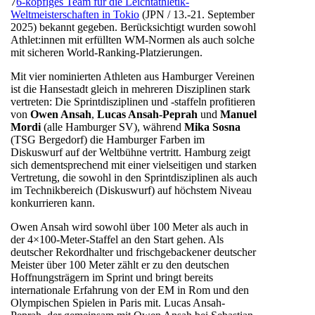
7
6-köpfiges Team für die Leichtathletik-
Weltmeisterschaften in Tokio
(JPN / 13.-21. September
2025) bekannt gegeben. Berücksichtigt wurden sowohl
Athlet:innen mit erfüllten WM-Normen als auch solche
mit sicheren World-Ranking-Platzierungen.
Mit vier nominierten Athleten aus Hamburger Vereinen
ist die Hansestadt gleich in mehreren Disziplinen stark
vertreten: Die Sprintdisziplinen und -staffeln profitieren
von
Owen Ansah
,
Lucas Ansah-Peprah
und
Manuel
Mordi
(alle Hamburger SV), während
Mika Sosna
(TSG Bergedorf) die Hamburger Farben im
Diskuswurf auf der Weltbühne vertritt. Hamburg zeigt
sich dementsprechend mit einer vielseitigen und starken
Vertretung, die sowohl in den Sprintdisziplinen als auch
im Technikbereich (Diskuswurf) auf höchstem Niveau
konkurrieren kann.
Owen Ansah wird sowohl über 100 Meter als auch in
der 4×100-Meter-Staffel an den Start gehen. Als
deutscher Rekordhalter und frischgebackener deutscher
Meister über 100 Meter zählt er zu den deutschen
Hoffnungsträgern im Sprint und bringt bereits
internationale Erfahrung von der EM in Rom und den
Olympischen Spielen in Paris mit. Lucas Ansah-