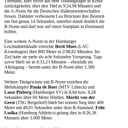
Themann, kurz zuvor aus dem Trainingslager in Kenia
zurückgekehrt, über den Titel in 9:24,98 Minuten und
die A-Norm für die Deutschen Hallenmeisterschaften
freuen. Dahinter verbesserte Lea Brückner ihre Bestzeit
um fast genau 14 Sekunden, unterbot damit deutlich die
B-Norm und darf nun auf einen Startplatz in Dortmund
hoffen.
Eine weitere A-Norm in der Hamburger
Leichtathletikhalle erreichte
Berit Mues
(LAC
Kronshagen) über 800 Meter in 2:08,82 Minuten. Im
Ziel hatte sie mehr als acht Sekunden Vorsprung. Tags
zuvor blieb sie in 4:33,23 Minuten – ebenfalls im
Alleingang – bereits unter der B-Norm über 1.500
Meter.
Weitere Titelgewinne mit B-Norm erzielten die
Mehrkämpfer
Paula de Boer
(MTV Lübeck) und
Lasse Pixberg
(Hamburger SV) in 8,64 bzw. 8,28
Sekunden über 60 Meter Hürden.
Moritz von der
Geest
(TSG Bergedorf) blieb bei seinem Sieg über 400
Meter mit 49,01 Sekunden unter dem B-Standard,
Felix
Ludka
(Hamburg Athletics) gelang dies in 8:26,38
Minuten über 3.000 Meter.