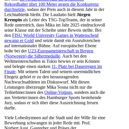
Rekordhalter über 100 Meter gegen die Konkurrenz
durchsetzte
, sodass der Preis auch in diesem Jahr in der
Leichtathletik bleibt. Die Laudatio hielt
Jürgen
Krempin
als Leiter des TSG-TopTeams, der in seiner
Rede unterstrich, dass Mika im Jahr 2025 eindrucksvoll
seine Klasse mit der Scheibe unter Beweis stellte. Bei
den
FISU World University Games in Wattenscheid
gewann er Gold
und setzte damit ein Ausrufezeichen
auf internationaler Bühne. Auf europäischer Ebene
holte bei der
U23-Europameisterschaft in Bergen
(Norwegen) die Silbermedaille
. Auch bei den
Weltmeisterschaften in Tokio bewies er sein Können
und belegte einen starken
11. Platz bei Dauerregen im
Finale
. Mit seinem Talent und seinem unermüdlichen
Ehrgeiz gehört er zu den herausragenden
Nachwuchsathleten im Diskuswurf. Mit diesen
Leistungen überzeugte Mika Sosna nicht nur die
Teilnehmer:innen des
Online-Votings
, sondern auch die
aus Vertreter:innen des Hamburger Sports bestehende
Jury, sodass er sich über diese Auszeichnung freuen
durfte.
Viele Lobeshymnen auf die Stadt und der Wille für eine
Bewerbung schwangen in jeder Rede mit. Prof.
Norbert Aust, Gastgeber und Präses der