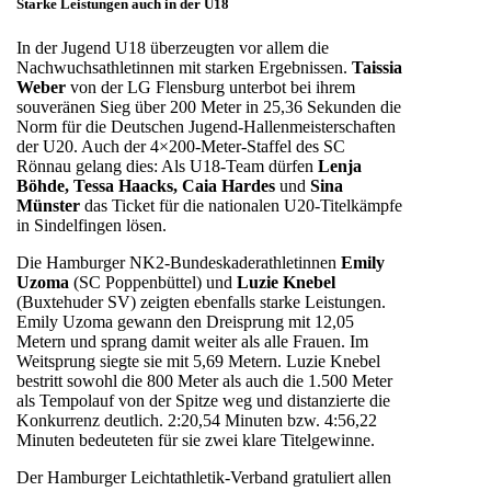
Starke Leistungen auch in der U18
In der Jugend U18 überzeugten vor allem die
Nachwuchsathletinnen mit starken Ergebnissen.
Taissia
Weber
von der LG Flensburg unterbot bei ihrem
souveränen Sieg über 200 Meter in 25,36 Sekunden die
Norm für die Deutschen Jugend-Hallenmeisterschaften
der U20. Auch der 4×200-Meter-Staffel des SC
Rönnau gelang dies: Als U18-Team dürfen
Lenja
Böhde, Tessa Haacks, Caia Hardes
und
Sina
Münster
das Ticket für die nationalen U20-Titelkämpfe
in Sindelfingen lösen.
Die Hamburger NK2-Bundeskaderathletinnen
Emily
Uzoma
(SC Poppenbüttel) und
Luzie Knebel
(Buxtehuder SV) zeigten ebenfalls starke Leistungen.
Emily Uzoma gewann den Dreisprung mit 12,05
Metern und sprang damit weiter als alle Frauen. Im
Weitsprung siegte sie mit 5,69 Metern. Luzie Knebel
bestritt sowohl die 800 Meter als auch die 1.500 Meter
als Tempolauf von der Spitze weg und distanzierte die
Konkurrenz deutlich. 2:20,54 Minuten bzw. 4:56,22
Minuten bedeuteten für sie zwei klare Titelgewinne.
Der Hamburger Leichtathletik-Verband gratuliert allen