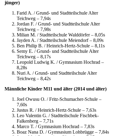
jünger)
Farid A. / Grund- und Stadtteilschule Alter
Teichweg – 7,94s
Jordan F. / Grund- und Stadtteilschule Alter
Teichweg – 7,98s
Milian M. / Stadtteilschule Walddörfer – 8,05s
Jayden A. / Stadtteilschule Meiendorf – 8,09s
Ben Philip B. / Heinrich-Hertz-Schule – 8,11s
Semy E. / Grund- und Stadtteilschule Alter
Teichweg – 8,17s
Leopold Ludwig K. / Gymnasium Hochrad –
8,28s
Nuri A. / Grund- und Stadtteilschule Alter
Teichweg – 8,42s
Männliche Kinder M11 und älter (2014 und älter)
Joel Owusu O. / Fritz-Schumacher-Schule –
7,60s
Justus R. / Heinrich-Hertz-Schule – 7,63s
Leo Valentin G. / Stadtteilschule Fischbek-
Falkenberg – 7,71s
Marco T. / Gymnasium Hochrad – 7,83s
Boaz Nana D. / Gymnasium Lohbrügge – 7,84s