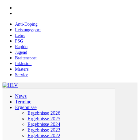
Skip
facebook
to
instagram
main
content
Anti-Doping
Leistungssport
Lehre
PSG
Rapido
Jugend
Breitensport
Inklusion
Masters
Service
Menu
News
Termine
Ergebnisse
Ergebnisse 2026
Ergebnisse 2025
Ergebnisse 2024
Ergebnisse 2023
Ergebnisse 2022