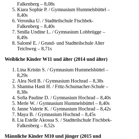
Falkenberg – 8,08s
Kiara Sophie P. / Gymnasium Hummelsbüttel –
8,40s
Veronika U. / Stadtteilschule Fischbek-
Falkenberg – 8,40s
Smilla Undine L. / Gymnasium Lohbrügge –
8,49s
Salomé E. / Grund- und Stadtteilschule Alter
Teichweg – 8,71s
Weibliche Kinder W11 und älter (2014 und älter)
Lina Kristin S. / Gymnasium Hummelsbüttel –
8,29s
Alea Nell B. / Gymnasium Hochrad – 8,38s
Shamisa Hasti H. / Fritz-Schumacher-Schule –
8,38s
Sofia Pauline D. / Gymnasium Hochrad – 8,40s
Merle W. / Gymnasium Hummelsbüttel – 8,40s
Janne Valerie K. / Gymnasium Hochrad – 8,42s
Maya B. / Gymnasium Hochrad – 8,45s
Lia Estelle Akosua S. / Stadtteilschule Fischbek-
Falkenberg – 8,52s
Männliche Kinder M10 und jünger (2015 und