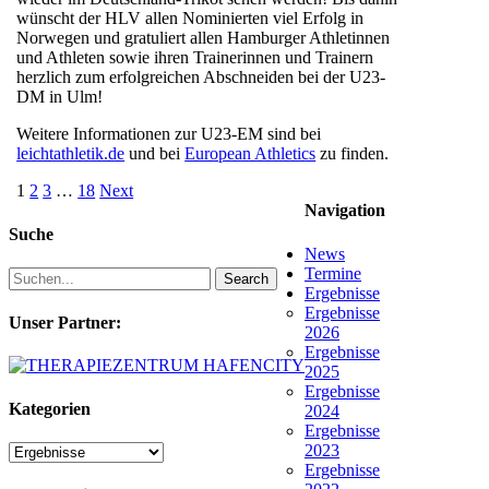
wünscht der HLV allen Nominierten viel Erfolg in
Norwegen und gratuliert allen Hamburger Athletinnen
und Athleten sowie ihren Trainerinnen und Trainern
herzlich zum erfolgreichen Abschneiden bei der U23-
DM in Ulm!
Weitere Informationen zur U23-EM sind bei
leichtathletik.de
und bei
European Athletics
zu finden.
1
2
3
…
18
Next
Navigation
Suche
News
Termine
Search
Ergebnisse
Ergebnisse
Unser Partner:
2026
Ergebnisse
2025
Ergebnisse
Kategorien
2024
Ergebnisse
2023
Kategorien
Ergebnisse