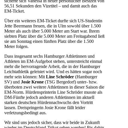
sicherte sich Vanessa in neuer persönlicher Bestzeit von
56,51 Sekunden den Vizetitel – und damit auch das
EM-Ticket.
Über ein weiteres EM-Ticket durfte sich US-Studentin
Jette Beermann freuen, die in Ulm sowohl über 1.500
Meter als auch über 5.000 Meter am Start war. Ihrem
siebten Platz über die 5.000 Meter am Freitagabend ließ
sie am Sonntag einen fünften Platz über die 1.500
Meter folgen.
Dass insgesamt sechs Hamburger Athletinnen und
Athleten im EM-Aufgebot stehen, unterstreicht einmal
mehr die hervorragende Arbeit, die in der Hamburger
Leichtathletik geleistet wird. Und es hätten sogar noch
mehr sein können: Mit
Line Schröder
(Hamburger
SV) und
Josie Krone
(TSG Bergedorf) unter- bzw.
überboten zwei weitere Athletinnen in dieser Saison die
EM-Norm. Hürdensprinterin Line Schröder musste als
DM-Fünfte jedoch anderen Athletinnen im aktuell
starken deutschen Hürdennachwuchs den Vortritt
lassen. Dreispringerin Josie Krone fällt leider
verletzungsbedingt aus.
Wir sind uns jedoch sicher, dass wir beide in Zukunft
wieder im Deutschland-Trikot sehen werden! Bis dahin