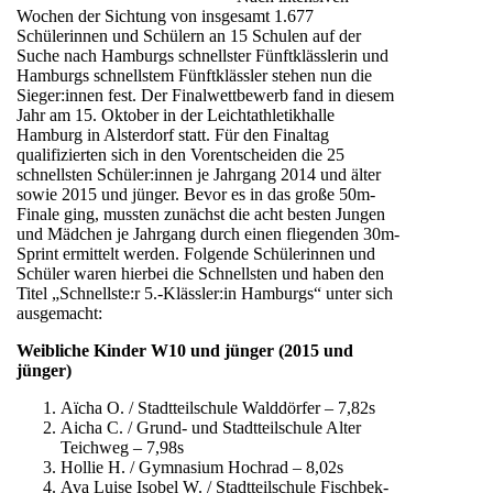
Wochen der Sichtung von insgesamt 1.677
Schülerinnen und Schülern an 15 Schulen auf der
Suche nach Hamburgs schnellster Fünftklässlerin und
Hamburgs schnellstem Fünftklässler stehen nun die
Sieger:innen fest. Der Finalwettbewerb fand in diesem
Jahr am 15. Oktober in der Leichtathletikhalle
Hamburg in Alsterdorf statt. Für den Finaltag
qualifizierten sich in den Vorentscheiden die 25
schnellsten Schüler:innen je Jahrgang 2014 und älter
sowie 2015 und jünger. Bevor es in das große 50m-
Finale ging, mussten zunächst die acht besten Jungen
und Mädchen je Jahrgang durch einen fliegenden 30m-
Sprint ermittelt werden. Folgende Schülerinnen und
Schüler waren hierbei die Schnellsten und haben den
Titel „Schnellste:r 5.-Klässler:in Hamburgs“ unter sich
ausgemacht:
Weibliche Kinder W10 und jünger (2015 und
jünger)
Aïcha O. / Stadtteilschule Walddörfer – 7,82s
Aicha C. / Grund- und Stadtteilschule Alter
Teichweg – 7,98s
Hollie H. / Gymnasium Hochrad – 8,02s
Ava Luise Isobel W. / Stadtteilschule Fischbek-