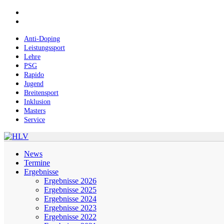
Skip
facebook
to
instagram
main
content
Anti-Doping
Leistungssport
Lehre
PSG
Rapido
Jugend
Breitensport
Inklusion
Masters
Service
Menu
News
Termine
Ergebnisse
Ergebnisse 2026
Ergebnisse 2025
Ergebnisse 2024
Ergebnisse 2023
Ergebnisse 2022