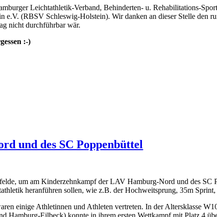
 Hamburger Leichtathletik-Verband, Behinderten- u. Rehabilitations-
in e.V. (RBSV Schleswig-Holstein). Wir danken an dieser Stelle den ru
ag nicht durchführbar wär.
gessen :-)
d und des SC Poppenbüttel
denfelde, um am Kinderzehnkampf der LAV Hamburg-Nord und des SC 
chtathletik heranführen sollen, wie z.B. der Hochweitsprung, 35m Sprin
aren einige Athletinnen und Athleten vertreten. In der Altersklasse 
d Hamburg-Eilbeck) konnte in ihrem ersten Wettkampf mit Platz 4 üb