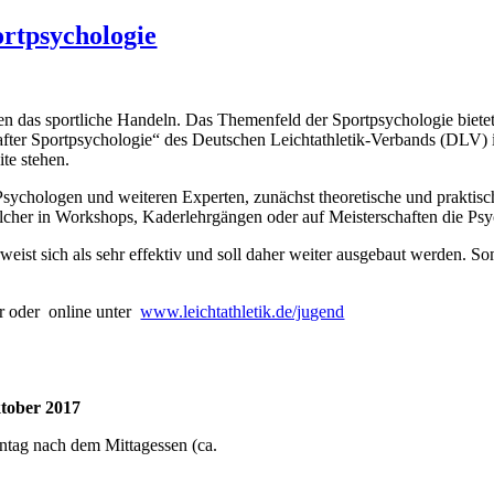
ortpsychologie
en das sportliche Handeln. Das Themenfeld der Sportpsychologie biete
fter Sportpsychologie“ des Deutschen Leichtathletik-Verbands (DLV) i
ite stehen.
hologen und weiteren Experten, zunächst theoretische und praktische 
elcher in Workshops, Kaderlehrgängen oder auf Meisterschaften die Ps
ist sich als sehr effektiv und soll daher weiter ausgebaut werden. S
ar oder online unter
www.leichtathletik.de/jugend
ktober 2017
nntag nach dem Mittagessen (ca.