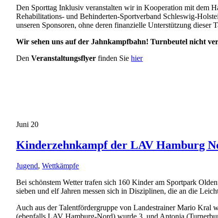
Den Sporttag Inklusiv veranstalten wir in Kooperation mit dem
Rehabilitations- und Behinderten-Sportverband Schleswig-Holste
unseren Sponsoren, ohne deren finanzielle Unterstützung dieser T
Wir sehen uns auf der Jahnkampfbahn! Turnbeutel nicht ver
Den
Veranstaltungsflyer
finden Sie
hier
Juni
20
Kinderzehnkampf der LAV Hamburg Nor
Jugend
,
Wettkämpfe
Bei schönstem Wetter trafen sich 160 Kinder am Sportpark Ol
sieben und elf Jahren messen sich in Disziplinen, die an die Lei
Auch
aus der Talentfördergruppe von Landestrainer Mario Kral w
(ebenfalls LAV Hamburg-Nord) wurde 3. und Antonia (Turnerbun