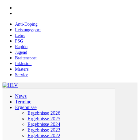
Skip
facebook
to
instagram
main
content
Anti-Doping
Leistungssport
Lehre
PSG
Rapido
Jugend
Breitensport
Inklusion
Masters
Service
Menu
News
Termine
Ergebnisse
Ergebnisse 2026
Ergebnisse 2025
Ergebnisse 2024
Ergebnisse 2023
Ergebnisse 2022