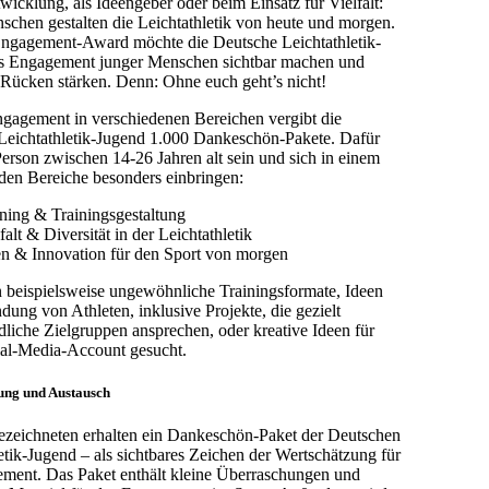
wicklung, als Ideengeber oder beim Einsatz für Vielfalt:
chen gestalten die Leichtathletik von heute und morgen.
ngagement-Award möchte die Deutsche Leichtathletik-
s Engagement junger Menschen sichtbar machen und
 Rücken stärken. Denn: Ohne euch geht’s nicht!
ngagement in verschiedenen Bereichen vergibt die
Leichtathletik-Jugend 1.000 Dankeschön-Pakete. Dafür
erson zwischen 14-26 Jahren alt sein und sich in einem
den Bereiche besonders einbringen:
ining & Trainingsgestaltung
falt & Diversität in der Leichtathletik
en & Innovation für den Sport von morgen
 beispielsweise ungewöhnliche Trainingsformate, Ideen
ndung von Athleten, inklusive Projekte, die gezielt
dliche Zielgruppen ansprechen, oder kreative Ideen für
ial-Media-Account gesucht.
ung und Austausch
ezeichneten erhalten ein Dankeschön-Paket der Deutschen
etik-Jugend – als sichtbares Zeichen der Wertschätzung für
ement. Das Paket enthält kleine Überraschungen und