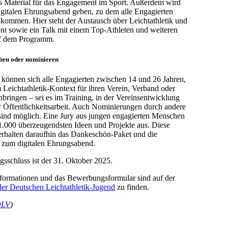
es Material für das Engagement im Sport. Außerdem wird
igitalen Ehrungsabend geben, zu dem alle Engagierten
ommen. Hier steht der Austausch über Leichtathletik und
t sowie ein Talk mit einem Top-Athleten und weiteren
f dem Programm.
rben oder nominieren
können sich alle Engagierten zwischen 14 und 26 Jahren,
m Leichtathletik-Kontext für ihren Verein, Verband oder
bringen – sei es im Training, in der Vereinsentwicklung
r Öffentlichkeitsarbeit. Auch Nominierungen durch andere
sind möglich. Eine Jury aus jungen engagierten Menschen
1.000 überzeugendsten Ideen und Projekte aus. Diese
erhalten daraufhin das Dankeschön-Paket und die
 zum digitalen Ehrungsabend.
sschluss ist der 31. Oktober 2025.
nformationen und das Bewerbungsformular sind auf der
der Deutschen Leichtathletik-Jugend
zu finden.
LV
)