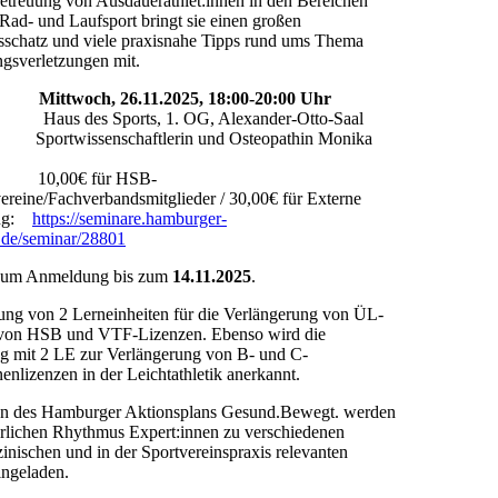
Betreuung von Ausdauerathlet:innen in den Bereichen
 Rad- und Laufsport bringt sie einen großen
sschatz und viele praxisnahe Tipps rund ums Thema
ngsverletzungen mit.
in:
Mittwoch, 26.11.2025, 18:00-20:00 Uhr
s des Sports, 1. OG, Alexander-Otto-Saal
 Sportwissenschaftlerin und Osteopathin Monika
 10,00€ für HSB-
ereine/Fachverbandsmitglieder / 30,00€ für Externe
ung:
https://seminare.hamburger-
.de/seminar/28801
n um Anmeldung bis zum
14.11.2025
.
ng von 2 Lerneinheiten für die Verlängerung von ÜL-
von HSB und VTF-Lizenzen. Ebenso wird die
ng mit 2 LE zur Verlängerung von B- und C-
nenlizenzen in der Leichtathletik anerkannt.
 des Hamburger Aktionsplans Gesund.Bewegt. werden
hrlichen Rhythmus Expert:innen zu verschiedenen
inischen und in der Sportvereinspraxis relevanten
ngeladen.