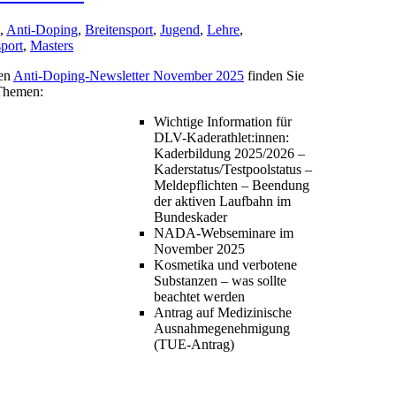
,
Anti-Doping
,
Breitensport
,
Jugend
,
Lehre
,
port
,
Masters
len
Anti-Doping-Newsletter November 2025
finden Sie
Themen:
Wichtige Information für
DLV-Kaderathlet:innen:
Kaderbildung 2025/2026 –
Kaderstatus/Testpoolstatus –
Meldepflichten – Beendung
der aktiven Laufbahn im
Bundeskader
NADA-Webseminare im
November 2025
Kosmetika und verbotene
Substanzen – was sollte
beachtet werden
Antrag auf Medizinische
Ausnahmegenehmigung
(TUE-Antrag)