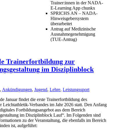
Trainer:innen in der NADA-
E-Learning App chunkx
SPRICHS AN – NADA-
Hinweisgebersystem
überarbeitet
Antrag auf Medizinische
Ausnahmegenehmigung
(TUE-Antrag)
le Trainerfortbildung zur
ngsgestaltung im Disziplinblock
,
Ankündigungen
,
Jugend
,
Lehre
,
Leistungssport
de Januar findet die erste Trainerfortbildung des
 Leichtathletik-Verbandes im Jahr 2026 statt. Den Anfang
digitales Fortbildungsangebot aus dem Bereich
gestaltung im Disziplinblock Lauf“. Im Folgenden sind
formationen zu der Veranstaltung, die ebenfalls im Bereich
inden ist, aufgeführt: