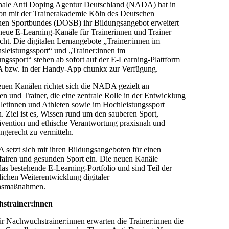
nale Anti Doping Agentur Deutschland (NADA) hat in
on mit der Trainerakademie Köln des Deutschen
en Sportbundes (DOSB) ihr Bildungsangebot erweitert
neue E-Learning-Kanäle für Trainerinnen und Trainer
icht. Die digitalen Lernangebote „Trainer:innen im
leistungssport“ und „Trainer:innen im
ngssport“ stehen ab sofort auf der E-Learning-Plattform
bzw. in der Handy-App chunkx zur Verfügung.
euen Kanälen richtet sich die NADA gezielt an
en und Trainer, die eine zentrale Rolle in der Entwicklung
letinnen und Athleten sowie im Hochleistungssport
 Ziel ist es, Wissen rund um den sauberen Sport,
vention und ethische Verantwortung praxisnah und
ngerecht zu vermitteln.
setzt sich mit ihren Bildungsangeboten für einen
fairen und gesunden Sport ein. Die neuen Kanäle
as bestehende E-Learning-Portfolio und sind Teil der
lichen Weiterentwicklung digitaler
onsmaßnahmen.
strainer:innen
r Nachwuchstrainer:innen erwarten die Trainer:innen die