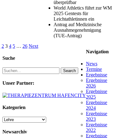
überprüfbar
World Athletics führt zur WM
2025 Gentests für
Leichtathletinnen ein
Antrag auf Medizinische
Ausnahmegenehmigung
(TUE-Antrag)
1
2
3
4
5
…
26
Next
Navigation
Suche
News
Termine
Search
Ergebnisse
Ergebnisse
Unser Partner:
2026
Ergebnisse
2025
Ergebnisse
Kategorien
2024
Ergebnisse
2023
Kategorien
Ergebnisse
2022
Newsarchiv
Ergebnisse