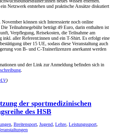
achwuchsbundestrainer:innen neues Wissen erlernen.
 ein Netzwerk entstehen und praktische Ansätze diskutiert
 November können sich Interessierte noch online
Die Teilnahmegebühr beträgt 49 Euro, darin enthalten ist
unft, Verpflegung, Reisekosten, die Teilnahme am
inkl. aller Referent:innen und ein T-Shirt. Es erfolgt eine
bestätigung über 15 UE, sodass diese Veranstaltung auch
ngerung von B- und C-Trainerlizenzen anerkannt werden
rmationen und der Link zur Anmeldung befinden sich in
schreibung
.
LV
)
tzung der sportmedizinischen
agsreihe des HSB
ungen
,
Breitensport
,
Jugend
,
Lehre
,
Leistungssport
,
eranstaltungen