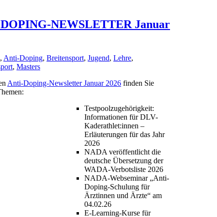
-DOPING-NEWSLETTER Januar
,
Anti-Doping
,
Breitensport
,
Jugend
,
Lehre
,
port
,
Masters
len
Anti-Doping-Newsletter Januar 2026
finden Sie
Themen:
Testpoolzugehörigkeit:
Informationen für DLV-
Kaderathlet:innen –
Erläuterungen für das Jahr
2026
NADA veröffentlicht die
deutsche Übersetzung der
WADA-Verbotsliste 2026
NADA-Webseminar „Anti-
Doping-Schulung für
Ärztinnen und Ärzte“ am
04.02.26
E-Learning-Kurse für