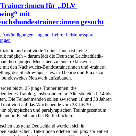
 Trainer:innen für „DLV-
wing“ mit
uchsbundestrainer:innen gesucht
,
Ankündigungen
,
Jugend
,
Lehre
,
Leistungssport
,
tungen
fizierte und motivierte Trainer:innen ist keine
etik möglich – darum lädt die Deutsche Leichtathletik-
nau diese jungen Menschen zu einer exklusiven
mit den Nachwuchs-Bundestrainerinnen und -trainern
tellung des Shadowings ist es, in Theorie und Praxis zu
d bundesweites Netzwerk aufzubauen.
rden bis zu 25 junge Trainer:innen, die
rientiertes Training, insbesondere im Altersbereich U14 bis
ten. Die Teilnehmenden sollen zwischen 18 und 30 Jahren
nd motiviert auf das Wochenende vom 28. bis 30.
im olympischen und paralympischen Trainingszentrum
hland in Kienbaum bei Berlin blicken.
schen aus ganz Deutschland werden sich in
en austauschen, Talkrunden erleben und praxisorientiert