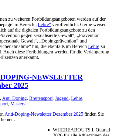
onen zu weiteren Fortbildungsangeboten werden auf der
page im Bereich
„Lehre“
veröffentlicht. Gerne weisen
lich auf die
digitalen
Fortbildungsangebote
zu den
rävention gegen sexualisierte Gewalt“, „Prävention
erpersonale Gewalt“, „Dopingprävention“ und
eichenabnahme“ hin, die ebenfalls im Bereich
Lehre
zu
d. Auch diese Fortbildungen werden für die Verlängerung
rlizenzen anerkannt.
-DOPING-NEWSLETTER
ber 2025
,
Anti-Doping
,
Breitensport
,
Jugend
,
Lehre
,
port
,
Masters
len
Anti-Doping-Newsletter Dezember 2025
finden Sie
Themen:
WHEREABOUTS I. Quartal
2026 für alle Athlet:innen des