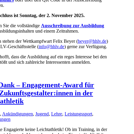
n.
hluss ist Sonntag, der 2. November
2025.
n Sie die vollständige
Ausschreibung zur Ausbildung
usbildungsinhalten und einem Zeitrahmen.
n stehen der Wettkampfwart Felix Beyer (
beyer@hhlv.de
)
LV-Geschäftsstelle (
info@hhlv.de
) gerne zur Verfügung.
fft, dass die Ausbildung auf ein reges Interesse bei den
tößt und sich zahlreiche Interessenten anmelden.
Dank – Engagement-Award für
Zukunftsgestalter:innen in der
athletik
,
Ankündigungen
,
Jugend
,
Lehre
,
Leistungssport
,
tungen
 Engagierte keine Leichtathletik! Ob im Training, in der