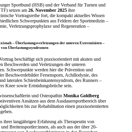
rger Sportbund (HSB) und der Verband für Turnen und
VTF) setzen am
26. November 2025
ihre
inische Vortragsreihe fort, die kompakt aktuelles Wissen
chiedlichen Schwerpunkten aus Feldern der Sportmedizin –
mie, Verletzungsprophylaxe und Regeneration –
xisnah – Überlastungsverletzungen der unteren Extremitäten –
n von Überlastungssyndromen
 Vortrag beschäftigt sich praxisorientiert mit akuten und
en Beschwerden und Verletzungen der unteren
ten. Schwerpunkte werden hier die Prävention und
der Beschwerdebilder Fersensporn, Achillodynie, des
und lateralen Schienbeinkantensyndrom, des Runners –
rs Knee sowie Ermüdungsbrüche sein.
wissenschaftlerin und Osteopathin
Monika Goldberg
präventiven Ansätzen aus dem Ausdauersportbereich über
glichkeiten bis zur Rehabilitation einen praxisorientierten
 geben.
 ihrer langjährigen Erfahrung als Therapeutin von
 und Breitensportler:innen, als auch aus der über 20-