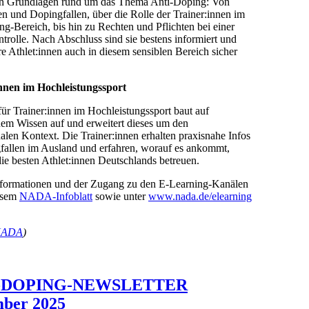
en Grundlagen rund um das Thema Anti-Doping: Von
n und Dopingfallen, über die Rolle der Trainer:innen im
g-Bereich, bis hin zu Rechten und Pflichten bei einer
rolle. Nach Abschluss sind sie bestens informiert und
e Athlet:innen auch in diesem sensiblen Bereich sicher
nnen im Hochleistungssport
ür Trainer:innen im Hochleistungssport baut auf
em Wissen auf und erweitert dieses um den
nalen Kontext. Die Trainer:innen erhalten praxisnahe Infos
fallen im Ausland und erfahren, worauf es ankommt,
ie besten Athlet:innen Deutschlands betreuen.
nformationen und der Zugang zu den E-Learning-Kanälen
iesem
NADA-Infoblatt
sowie unter
www.nada.de/elearning
NADA
)
-DOPING-NEWSLETTER
ber 2025