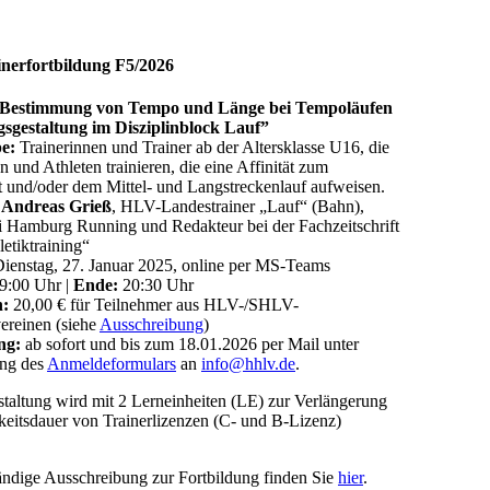
nerfortbildung F5/2026
Bestimmung von Tempo und Länge bei Tempoläufen
gsgestaltung im Disziplinblock Lauf”
pe:
Trainerinnen und Trainer ab der Altersklasse U16, die
n und Athleten trainieren, die eine Affinität zum
t und/oder dem Mittel- und Langstreckenlauf aufweisen.
 Andreas Grieß
, HLV-Landestrainer „Lauf“ (Bahn),
ei Hamburg Running und Redakteur bei der Fachzeitschrift
letiktraining“
ienstag, 27. Januar 2025, online per MS-Teams
9:00 Uhr |
Ende:
20:30 Uhr
n:
20,00 € für Teilnehmer aus HLV-/SHLV-
ereinen (siehe
Ausschreibung
)
ng:
ab sofort und bis zum 18.01.2026 per Mail unter
ng des
Anmeldeformulars
an
info@hhlv.de
.
taltung wird mit 2 Lerneinheiten (LE) zur Verlängerung
keitsdauer von Trainerlizenzen (C- und B-Lizenz)
ändige Ausschreibung zur Fortbildung finden Sie
hier
.