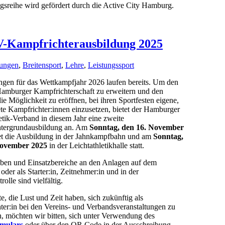
gsreihe wird gefördert durch die Active City Hamburg.
V-Kampfrichterausbildung 2025
ungen
,
Breitensport
,
Lehre
,
Leistungssport
ngen für das Wettkampfjahr 2026 laufen bereits. Um den
Hamburger Kampfrichterschaft zu erweitern und den
ie Möglichkeit zu eröffnen, bei ihren Sportfesten eigene,
te Kampfrichter:innen einzusetzen, bietet der Hamburger
etik-Verband in diesem Jahr eine zweite
tergrundausbildung an. Am
Sonntag, den 16. November
et die Ausbildung in der Jahnkampfbahn und am
Sonntag,
November 2025
in der Leichtathletikhalle statt.
ben und Einsatzbereiche an den Anlagen auf dem
 oder als Starter:in, Zeitnehmer:in und in der
olle sind vielfältig.
rte, die Lust und Zeit haben, sich zukünftig als
er:in bei den Vereins- und Verbandsveranstaltungen zu
, möchten wir bitten, sich unter Verwendung des
rmulars
oder über den QR Code in der Ausschreibung