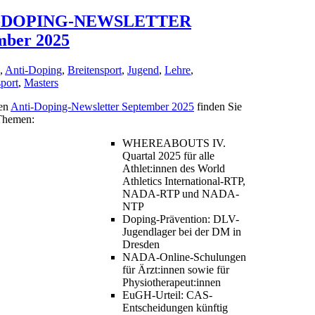
-DOPING-NEWSLETTER
mber 2025
,
Anti-Doping
,
Breitensport
,
Jugend
,
Lehre
,
port
,
Masters
len
Anti-Doping-Newsletter September 2025
finden Sie
Themen:
WHEREABOUTS IV.
Quartal 2025 für alle
Athlet:innen des World
Athletics International-RTP,
NADA-RTP und NADA-
NTP
Doping-Prävention: DLV-
Jugendlager bei der DM in
Dresden
NADA-Online-Schulungen
für Ärzt:innen sowie für
Physiotherapeut:innen
EuGH-Urteil: CAS-
Entscheidungen künftig