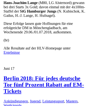
Hans-Joachim Lange
(M80, LG Alsternord) gewann
bei drei Starts 3x Gold; davon einmal mit der 4x100m-
Staffel der
StG Hamburger Jungs
(N. Kubischok, K.
Gailus, H.-J. Lange, H. Hufnagel).
Diese Erfolge lassen gute Hoffnungen für eine
erfolgreiche DM in Mönchengladbach, am
Wochenende 29.06./01.07.2018, aufkommen.
(br)
Alle Resultate auf der HLV-Homepage unter
Ergebnisse
Juni
17
Berlin 2018: Für jedes deutsche
Tor fünf Prozent Rabatt auf EM-
Tickets
Ankündigungen
,
Jugend
,
Leistungssport
,
Masters
,
Wettkämpfe