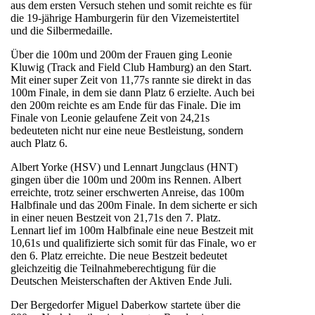
aus dem ersten Versuch stehen und somit reichte es für
die 19-jährige Hamburgerin für den Vizemeistertitel
und die Silbermedaille.
Über die 100m und 200m der Frauen ging Leonie
Kluwig (Track and Field Club Hamburg) an den Start.
Mit einer super Zeit von 11,77s rannte sie direkt in das
100m Finale, in dem sie dann Platz 6 erzielte. Auch bei
den 200m reichte es am Ende für das Finale. Die im
Finale von Leonie gelaufene Zeit von 24,21s
bedeuteten nicht nur eine neue Bestleistung, sondern
auch Platz 6.
Albert Yorke (HSV) und Lennart Jungclaus (HNT)
gingen über die 100m und 200m ins Rennen. Albert
erreichte, trotz seiner erschwerten Anreise, das 100m
Halbfinale und das 200m Finale. In dem sicherte er sich
in einer neuen Bestzeit von 21,71s den 7. Platz.
Lennart lief im 100m Halbfinale eine neue Bestzeit mit
10,61s und qualifizierte sich somit für das Finale, wo er
den 6. Platz erreichte. Die neue Bestzeit bedeutet
gleichzeitig die Teilnahmeberechtigung für die
Deutschen Meisterschaften der Aktiven Ende Juli.
Der Bergedorfer Miguel Daberkow startete über die