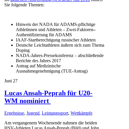
Sie folgende Themen:
Hinweis der NADA für ADAMS-pflichtige
Athletinnen und Athleten – Zwei-Faktoren
–
Authentifizierung für ADAMS
IAAF-Startberechtigung russischer Athleten
Deutsche Leichtathleten äußern sich zum Thema
Doping
NADA-Jahres-Pressekonferenz – abschließende
Berichte des Jahres 2017
Antrag auf Medizinische
Ausnahmegenehmigung (TUE-Antrag)
Juni
27
Lucas Ansah-Peprah für U20-
WM nominiert
Ergebnisse
,
Jugend
,
Leistungssport
,
Wettkämpfe
Am vergangenem Wochenende nahmen die beiden
HSV-Athleten Lucas Ansah-Peprah (Bild) und John