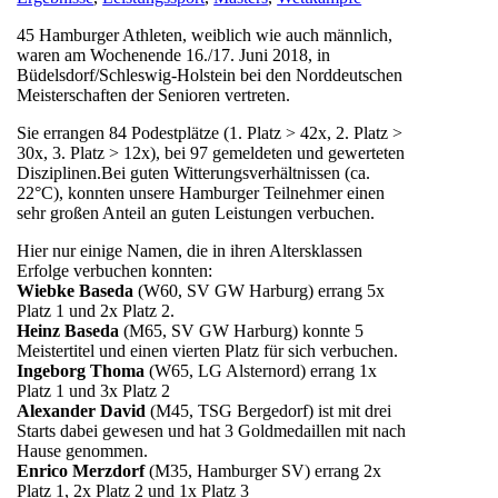
45 Hamburger Athleten, weiblich wie auch männlich,
waren am Wochenende 16./17. Juni 2018, in
Büdelsdorf/Schleswig-Holstein bei den Norddeutschen
Meisterschaften der Senioren vertreten.
Sie errangen 84 Podestplätze (1. Platz > 42x, 2. Platz >
30x, 3. Platz > 12x), bei 97 gemeldeten und gewerteten
Disziplinen.Bei guten Witterungsverhältnissen (ca.
22°C), konnten unsere Hamburger Teilnehmer einen
sehr großen Anteil an guten Leistungen verbuchen.
Hier nur einige Namen, die in ihren Altersklassen
Erfolge verbuchen konnten:
Wiebke Baseda
(W60, SV GW Harburg) errang 5x
Platz 1 und 2x Platz 2.
Heinz Baseda
(M65, SV GW Harburg) konnte 5
Meistertitel und einen vierten Platz für sich verbuchen.
Ingeborg Thoma
(W65, LG Alsternord) errang 1x
Platz 1 und 3x Platz 2
Alexander David
(M45, TSG Bergedorf) ist mit drei
Starts dabei gewesen und hat 3 Goldmedaillen mit nach
Hause genommen.
Enrico Merzdorf
(M35, Hamburger SV) errang 2x
Platz 1, 2x Platz 2 und 1x Platz 3