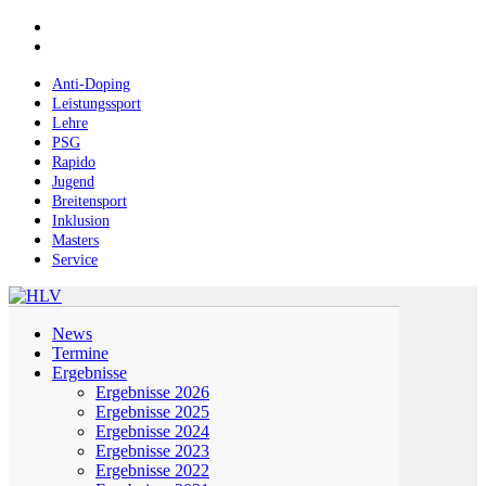
Skip
facebook
to
instagram
main
content
Anti-Doping
Leistungssport
Lehre
PSG
Rapido
Jugend
Breitensport
Inklusion
Masters
Service
Menu
News
Termine
Ergebnisse
Ergebnisse 2026
Ergebnisse 2025
Ergebnisse 2024
Ergebnisse 2023
Ergebnisse 2022