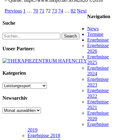
– Quelle: https://www.mopo.de/30542820 ©2018
Previous
1
…
70
71
72
73
74
…
82
Next
Navigation
Suche
News
Termine
Search
Ergebnisse
Ergebnisse
Unser Partner:
2026
Ergebnisse
2025
Ergebnisse
Kategorien
2024
Ergebnisse
2023
Kategorien
Ergebnisse
2022
Newsarchiv
Ergebnisse
2021
Newsarchiv
Ergebnisse
2020
Ergebnisse
2019
Ergebnisse 2018