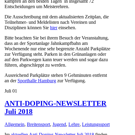
kämpfen an den beiden Tagen in insgesamt 72
Entscheidungen um Meisterehren.
Die Ausschreibung mit dem aktualisierten Zeitplan, die
Teilnehmer- und Meldelisten nach Vereinen und
Disziplinen können Sie
hier
einsehen.
Bitte beachten Sie bei ihrem Besuch der Veranstaltung,
dass an der Sportanlage Jahnkampfbahn am
Wochenende nur eine sehr begrenzte Anzahl Parkplätze
zur Verfügung steht. Parken in den Grünanlagen oder
auf den Parkwegen kann teuer werden und sogar dazu
führen, abgeschleppt zu werden.
Ausreichend Parkplätze stehen 9 Gehminuten entfernt
an der
Sporthalle Hamburg
zur Verfügung.
Juli
01
ANTI-DOPING-NEWSLETTER
Juli 2018
Allgemein
,
Breitensport
,
Jugend
,
Lehre
,
Leistungssport
Im
aktuellen Anti-Doping-Newsletter Juli 2018
finden