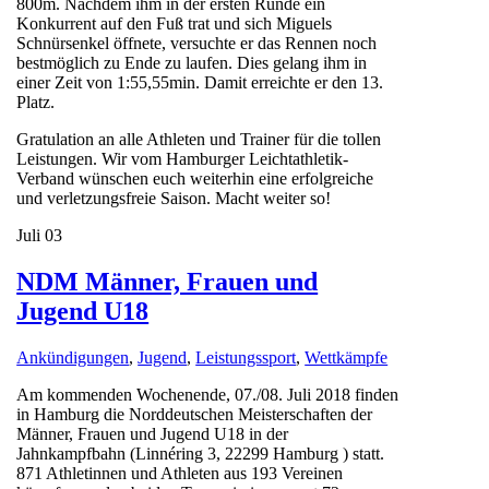
800m. Nachdem ihm in der ersten Runde ein
Konkurrent auf den Fuß trat und sich Miguels
Schnürsenkel öffnete, versuchte er das Rennen noch
bestmöglich zu Ende zu laufen. Dies gelang ihm in
einer Zeit von 1:55,55min. Damit erreichte er den 13.
Platz.
Gratulation an alle Athleten und Trainer für die tollen
Leistungen. Wir vom Hamburger Leichtathletik-
Verband wünschen euch weiterhin eine erfolgreiche
und verletzungsfreie Saison. Macht weiter so!
Juli
03
NDM Männer, Frauen und
Jugend U18
Ankündigungen
,
Jugend
,
Leistungssport
,
Wettkämpfe
Am kommenden Wochenende, 07./08. Juli 2018 finden
in Hamburg die Norddeutschen Meisterschaften der
Männer, Frauen und Jugend U18 in der
Jahnkampfbahn (Linnéring 3, 22299 Hamburg ) statt.
871 Athletinnen und Athleten aus 193 Vereinen