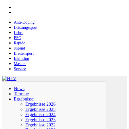
Skip
facebook
to
instagram
main
content
Anti-Doping
Leistungssport
Lehre
PSG
Rapido
Jugend
Breitensport
Inklusion
Masters
Service
Menu
News
Termine
Ergebnisse
Ergebnisse 2026
Ergebnisse 2025
Ergebnisse 2024
Ergebnisse 2023
Ergebnisse 2022