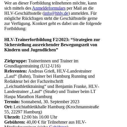
Wer an dieser Fortbildung teilnehmen möchte, kann
sich mittels des
Anmeldeformulars
per Mail an die
HLV-Geschäftsstelle (
info@hhlv.de
) anmelden. Für
mögliche Rückfragen steht die Geschäftsstelle gerne
zur Verfügung. Konkret geht es dabei um die folgende
Fortbildung:
HLV-Trainerfortbildung F2/2023: “Strategien zur
Sicherstellung ausreichender Bewegungszeit von
Kindern und Jugendlichen”
Zielgruppe:
Trainerinnen und Trainer im
Grundlagentraining (U12-U16)
Referenten:
Andreas Grieß, HLV-Landestrainer
„Lauf“ (Bahn), Trainer bei Hamburg Running und
Redakteur bei der Fachzeitschrift
„Leichtathletiktraining“ und Benjamin Franke, HLV-
Landestrainer „Lauf“ (Straße) und Trainer beim LT
Haspa Marathon Hamburg
Termin:
Sonnabend, 30. September 2023
Ort:
Leichtathletikhalle Hamburg (Krochmannstraße
55, 22297 Hamburg)
Uhrzeit:
12:00 bis 16:00 Uhr
Gebühren:
40,00 € für Teilnehmer aus HLV-