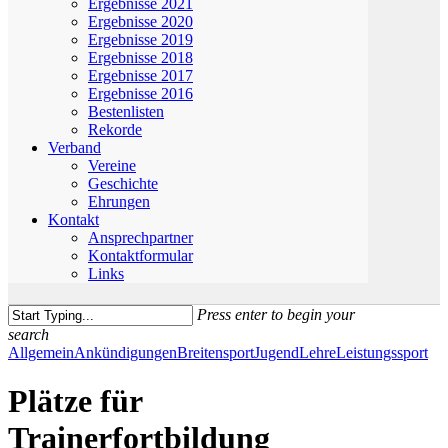
Ergebnisse 2021
Ergebnisse 2020
Ergebnisse 2019
Ergebnisse 2018
Ergebnisse 2017
Ergebnisse 2016
Bestenlisten
Rekorde
Verband
Vereine
Geschichte
Ehrungen
Kontakt
Ansprechpartner
Kontaktformular
Links
Press enter to begin your
search
Close
Allgemein
Ankündigungen
Breitensport
Jugend
Lehre
Leistungssport
Search
Plätze für
Trainerfortbildung