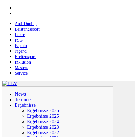
Skip
facebook
to
instagram
main
content
Anti-Doping
Leistungssport
Lehre
PSG
Rapido
Jugend
Breitensport
Inklusion
Masters
Service
Menu
News
Termine
Ergebnisse
Ergebnisse 2026
Ergebnisse 2025
Ergebnisse 2024
Ergebnisse 2023
Ergebnisse 2022