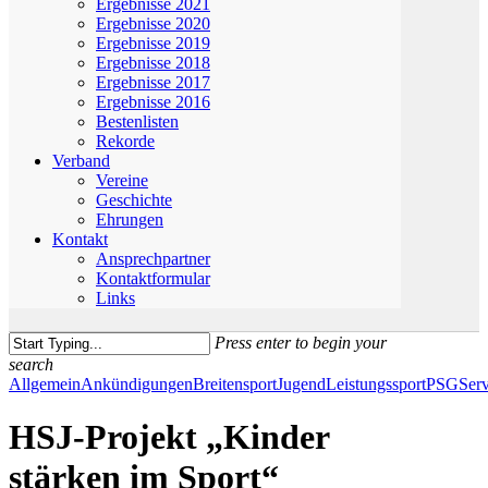
Ergebnisse 2021
Ergebnisse 2020
Ergebnisse 2019
Ergebnisse 2018
Ergebnisse 2017
Ergebnisse 2016
Bestenlisten
Rekorde
Verband
Vereine
Geschichte
Ehrungen
Kontakt
Ansprechpartner
Kontaktformular
Links
Press enter to begin your
search
Close
Allgemein
Ankündigungen
Breitensport
Jugend
Leistungssport
PSG
Serv
Search
HSJ-Projekt „Kinder
stärken im Sport“