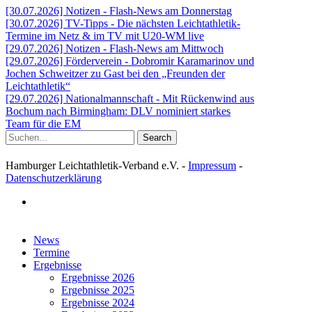
[30.07.2026] Notizen - Flash-News am Donnerstag
[30.07.2026] TV-Tipps - Die nächsten Leichtathletik-
Termine im Netz & im TV mit U20-WM live
[29.07.2026] Notizen - Flash-News am Mittwoch
[29.07.2026] Förderverein - Dobromir Karamarinov und
Jochen Schweitzer zu Gast bei den „Freunden der
Leichtathletik“
[29.07.2026] Nationalmannschaft - Mit Rückenwind aus
Bochum nach Birmingham: DLV nominiert starkes
Team für die EM
Search
Hamburger Leichtathletik-Verband e.V. -
Impressum
-
Datenschutzerklärung
facebook
Close
News
Menu
Termine
Ergebnisse
Ergebnisse 2026
Ergebnisse 2025
Ergebnisse 2024