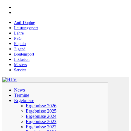
Skip
facebook
to
instagram
main
content
Anti-Doping
Leistungssport
Lehre
PSG
Rapido
Jugend
Breitensport
Inklusion
Masters
Service
Menu
News
Termine
Ergebnisse
Ergebnisse 2026
Ergebnisse 2025
Ergebnisse 2024
Ergebnisse 2023
Ergebnisse 2022