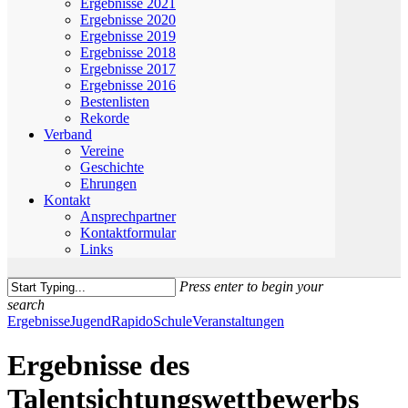
Ergebnisse 2021
Ergebnisse 2020
Ergebnisse 2019
Ergebnisse 2018
Ergebnisse 2017
Ergebnisse 2016
Bestenlisten
Rekorde
Verband
Vereine
Geschichte
Ehrungen
Kontakt
Ansprechpartner
Kontaktformular
Links
Press enter to begin your
search
Close
Ergebnisse
Jugend
Rapido
Schule
Veranstaltungen
Search
Ergebnisse des
Talentsichtungswettbewerbs