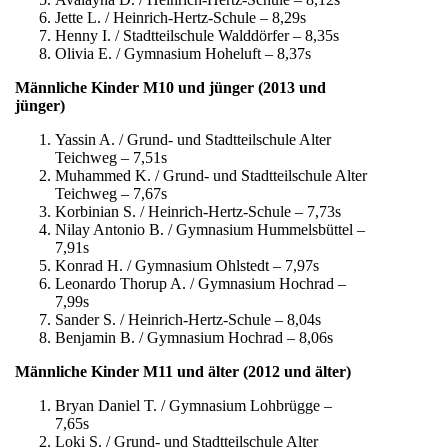
Jette L. / Heinrich-Hertz-Schule – 8,29s
Henny I. / Stadtteilschule Walddörfer – 8,35s
Olivia E. / Gymnasium Hoheluft – 8,37s
Männliche Kinder M10 und jünger (2013 und
jünger)
Yassin A. / Grund- und Stadtteilschule Alter
Teichweg – 7,51s
Muhammed K. / Grund- und Stadtteilschule Alter
Teichweg – 7,67s
Korbinian S. / Heinrich-Hertz-Schule – 7,73s
Nilay Antonio B. / Gymnasium Hummelsbüttel –
7,91s
Konrad H. / Gymnasium Ohlstedt – 7,97s
Leonardo Thorup A. / Gymnasium Hochrad –
7,99s
Sander S. / Heinrich-Hertz-Schule – 8,04s
Benjamin B. / Gymnasium Hochrad – 8,06s
Männliche Kinder M11 und älter (2012 und älter)
Bryan Daniel T. / Gymnasium Lohbrügge –
7,65s
Loki S. / Grund- und Stadtteilschule Alter