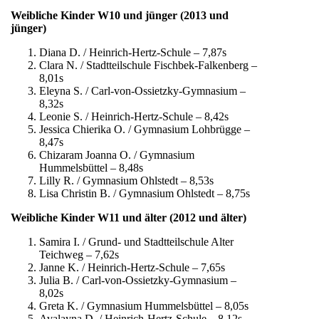
Weibliche Kinder W10 und jünger (2013 und
jünger)
Diana D. / Heinrich-Hertz-Schule – 7,87s
Clara N. / Stadtteilschule Fischbek-Falkenberg –
8,01s
Eleyna S. / Carl-von-Ossietzky-Gymnasium –
8,32s
Leonie S. / Heinrich-Hertz-Schule – 8,42s
Jessica Chierika O. / Gymnasium Lohbrügge –
8,47s
Chizaram Joanna O. / Gymnasium
Hummelsbüttel – 8,48s
Lilly R. / Gymnasium Ohlstedt – 8,53s
Lisa Christin B. / Gymnasium Ohlstedt – 8,75s
Weibliche Kinder W11 und älter (2012 und älter)
Samira I. / Grund- und Stadtteilschule Alter
Teichweg – 7,62s
Janne K. / Heinrich-Hertz-Schule – 7,65s
Julia B. / Carl-von-Ossietzky-Gymnasium –
8,02s
Greta K. / Gymnasium Hummelsbüttel – 8,05s
Avalayna D. / Heinrich-Hertz-Schule – 8,12s