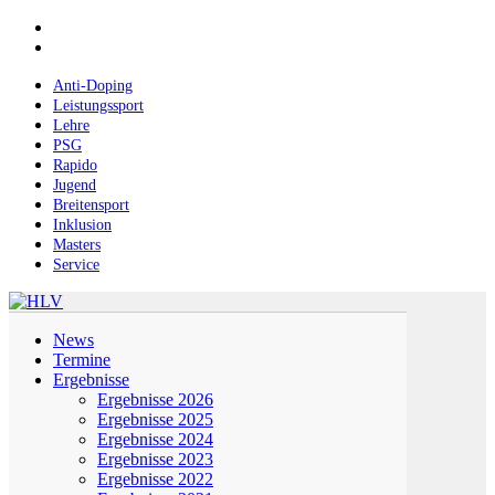
Skip
facebook
to
instagram
main
content
Anti-Doping
Leistungssport
Lehre
PSG
Rapido
Jugend
Breitensport
Inklusion
Masters
Service
Menu
News
Termine
Ergebnisse
Ergebnisse 2026
Ergebnisse 2025
Ergebnisse 2024
Ergebnisse 2023
Ergebnisse 2022