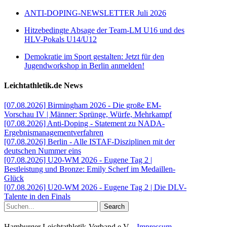
ANTI-DOPING-NEWSLETTER Juli 2026
Hitzebedingte Absage der Team-LM U16 und des
HLV-Pokals U14/U12
Demokratie im Sport gestalten: Jetzt für den
Jugendworkshop in Berlin anmelden!
Leichtathletik.de News
[07.08.2026] Birmingham 2026 - Die große EM-
Vorschau IV | Männer: Sprünge, Würfe, Mehrkampf
[07.08.2026] Anti-Doping - Statement zu NADA-
Ergebnismanagementverfahren
[07.08.2026] Berlin - Alle ISTAF-Disziplinen mit der
deutschen Nummer eins
[07.08.2026] U20-WM 2026 - Eugene Tag 2 |
Bestleistung und Bronze: Emily Scherf im Medaillen-
Glück
[07.08.2026] U20-WM 2026 - Eugene Tag 2 | Die DLV-
Talente in den Finals
Search
Hamburger Leichtathletik-Verband e.V. -
Impressum
-