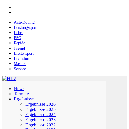
Skip
facebook
to
instagram
main
content
Anti-Doping
Leistungssport
Lehre
PSG
Rapido
Jugend
Breitensport
Inklusion
Masters
Service
Menu
News
Termine
Ergebnisse
Ergebnisse 2026
Ergebnisse 2025
Ergebnisse 2024
Ergebnisse 2023
Ergebnisse 2022