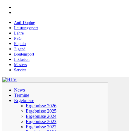
Skip
facebook
to
instagram
main
content
Anti-Doping
Leistungssport
Lehre
PSG
Rapido
Jugend
Breitensport
Inklusion
Masters
Service
Menu
News
Termine
Ergebnisse
Ergebnisse 2026
Ergebnisse 2025
Ergebnisse 2024
Ergebnisse 2023
Ergebnisse 2022