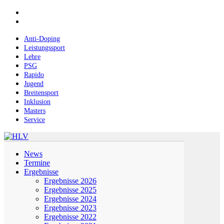
Skip
facebook
to
instagram
main
content
Anti-Doping
Leistungssport
Lehre
PSG
Rapido
Jugend
Breitensport
Inklusion
Masters
Service
Menu
News
Termine
Ergebnisse
Ergebnisse 2026
Ergebnisse 2025
Ergebnisse 2024
Ergebnisse 2023
Ergebnisse 2022