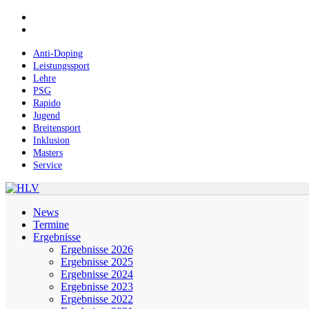
Skip
facebook
to
instagram
main
content
Anti-Doping
Leistungssport
Lehre
PSG
Rapido
Jugend
Breitensport
Inklusion
Masters
Service
Menu
News
Termine
Ergebnisse
Ergebnisse 2026
Ergebnisse 2025
Ergebnisse 2024
Ergebnisse 2023
Ergebnisse 2022