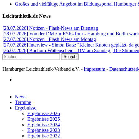
Großes und vielfältige Angebot im Bildungsportal Hamburger 
Leichtathletik.de News
[28.07.2026] Notizen - Flash-News am Dienstag
[28.07.2026] Von der DM zur R5K-Tour - Hamburg und Berlin warten
[27.07.2026] Notizen - Flash-News am Montag
[27.07.2026] Interview - Simon Batz: "Kleiner Knoten geplatzt, da g
[26.07.2026] Bochum-Wattenscheid - DM am Sonntag | Die Stimmen d
Search
Hamburger Leichtathletik-Verband e.V. -
Impressum
-
Datenschutzer
facebook
Close
News
Menu
Termine
Ergebnisse
Ergebnisse 2026
Ergebnisse 2025
Ergebnisse 2024
Ergebnisse 2023
Ergebnisse 2022