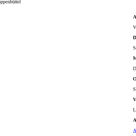
ppenbüttel
A
D
S
M
D
O
S
V
L
A
A