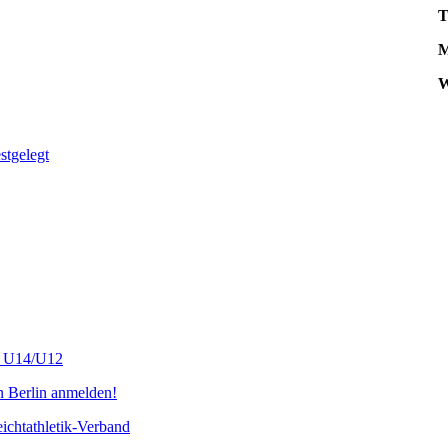
T
M
W
tgelegt
s U14/U12
n Berlin anmelden!
chtathletik-Verband