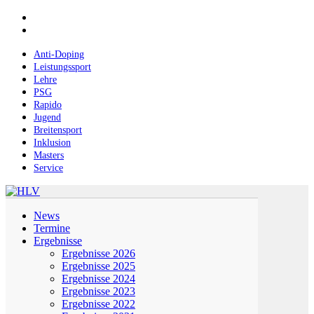
Skip
facebook
to
instagram
main
content
Anti-Doping
Leistungssport
Lehre
PSG
Rapido
Jugend
Breitensport
Inklusion
Masters
Service
Menu
News
Termine
Ergebnisse
Ergebnisse 2026
Ergebnisse 2025
Ergebnisse 2024
Ergebnisse 2023
Ergebnisse 2022