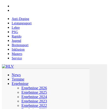
Skip
facebook
to
instagram
main
content
Anti-Doping
Leistungssport
Lehre
PSG
Rapido
Jugend
Breitensport
Inklusion
Masters
Service
Menu
News
Termine
Ergebnisse
Ergebnisse 2026
Ergebnisse 2025
Ergebnisse 2024
Ergebnisse 2023
Ergebnisse 2022