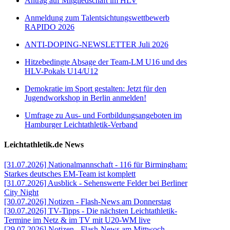
Antrag auf Mitgliedschaft im HLV
Anmeldung zum Talentsichtungswettbewerb
RAPIDO 2026
ANTI-DOPING-NEWSLETTER Juli 2026
Hitzebedingte Absage der Team-LM U16 und des
HLV-Pokals U14/U12
Demokratie im Sport gestalten: Jetzt für den
Jugendworkshop in Berlin anmelden!
Umfrage zu Aus- und Fortbildungsangeboten im
Hamburger Leichtathletik-Verband
Leichtathletik.de News
[31.07.2026] Nationalmannschaft - 116 für Birmingham:
Starkes deutsches EM-Team ist komplett
[31.07.2026] Ausblick - Sehenswerte Felder bei Berliner
City Night
[30.07.2026] Notizen - Flash-News am Donnerstag
[30.07.2026] TV-Tipps - Die nächsten Leichtathletik-
Termine im Netz & im TV mit U20-WM live
[29.07.2026] Notizen - Flash-News am Mittwoch