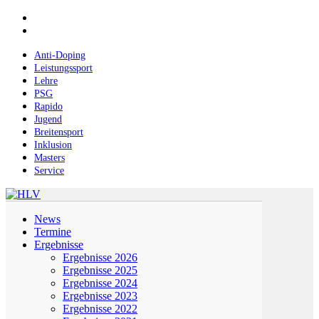
Skip
facebook
to
instagram
main
content
Anti-Doping
Leistungssport
Lehre
PSG
Rapido
Jugend
Breitensport
Inklusion
Masters
Service
Menu
News
Termine
Ergebnisse
Ergebnisse 2026
Ergebnisse 2025
Ergebnisse 2024
Ergebnisse 2023
Ergebnisse 2022