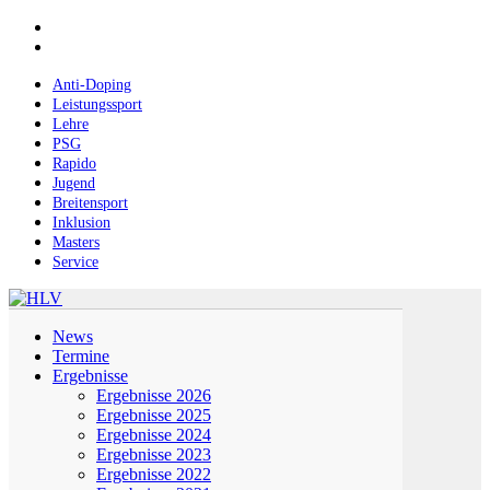
Skip
facebook
to
instagram
main
content
Anti-Doping
Leistungssport
Lehre
PSG
Rapido
Jugend
Breitensport
Inklusion
Masters
Service
Menu
News
Termine
Ergebnisse
Ergebnisse 2026
Ergebnisse 2025
Ergebnisse 2024
Ergebnisse 2023
Ergebnisse 2022