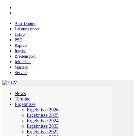
Skip
facebook
to
instagram
main
content
Anti-Doping
Leistungssport
Lehre
PSG
Rapido
Jugend
Breitensport
Inklusion
Masters
Service
Menu
News
Termine
Ergebnisse
Ergebnisse 2026
Ergebnisse 2025
Ergebnisse 2024
Ergebnisse 2023
Ergebnisse 2022