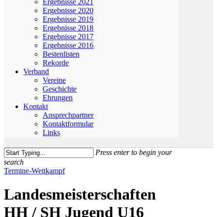
Ergebnisse 2021
Ergebnisse 2020
Ergebnisse 2019
Ergebnisse 2018
Ergebnisse 2017
Ergebnisse 2016
Bestenlisten
Rekorde
Verband
Vereine
Geschichte
Ehrungen
Kontakt
Ansprechpartner
Kontaktformular
Links
Press enter to begin your
search
Close
Termine-Wettkampf
Search
Landesmeisterschaften
HH / SH Jugend U16