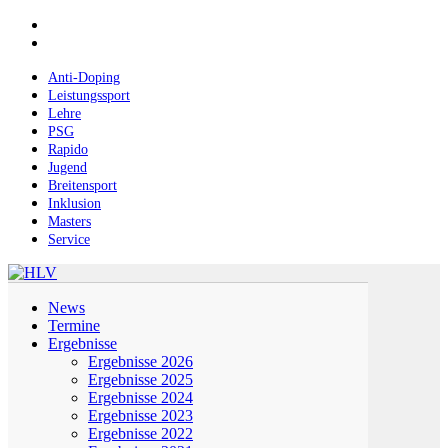
Skip
facebook
to
instagram
main
content
Anti-Doping
Leistungssport
Lehre
PSG
Rapido
Jugend
Breitensport
Inklusion
Masters
Service
Menu
News
Termine
Ergebnisse
Ergebnisse 2026
Ergebnisse 2025
Ergebnisse 2024
Ergebnisse 2023
Ergebnisse 2022