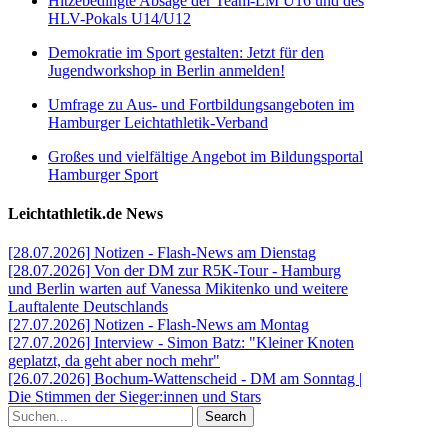
Hitzebedingte Absage der Team-LM U16 und des
HLV-Pokals U14/U12
Demokratie im Sport gestalten: Jetzt für den
Jugendworkshop in Berlin anmelden!
Umfrage zu Aus- und Fortbildungsangeboten im
Hamburger Leichtathletik-Verband
Großes und vielfältige Angebot im Bildungsportal
Hamburger Sport
Leichtathletik.de News
[28.07.2026] Notizen - Flash-News am Dienstag
[28.07.2026] Von der DM zur R5K-Tour - Hamburg
und Berlin warten auf Vanessa Mikitenko und weitere
Lauftalente Deutschlands
[27.07.2026] Notizen - Flash-News am Montag
[27.07.2026] Interview - Simon Batz: "Kleiner Knoten
geplatzt, da geht aber noch mehr"
[26.07.2026] Bochum-Wattenscheid - DM am Sonntag |
Die Stimmen der Sieger:innen und Stars
Search