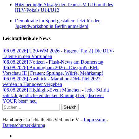
Hitzebedingte Absage der Team-LM U16 und des
HLV-Pokals U14/U12
Demokratie im Sport gestalten: Jetzt für den
Jugendworkshop in Berlin anmelden!
Leichtathletik.de News
[06.08.2026] U20-WM 2026 - Eugene Tag 2 | Die DLV-
Talente in den Vorrunden
[06.08.2026] Notizen - Flash-News am Donnerstag
[06.08.2026] Birmingham 2026 - Die große EM-
Vorschau III | Frauen: Sprünge, Würfe, Mehrkampf
[06.08.2026] Ausblick - Marathon-DM-Titel 2027
werden in Hannover vergeben
[06.08.2026] Highlight-Event München - Jeder Schritt
zählt: Jugendliche entdecken Running bei „discover
YOUR best“ neu
Search
Hamburger Leichtathletik-Verband e.V. -
Impressum
-
Datenschutzerklärung
facebook