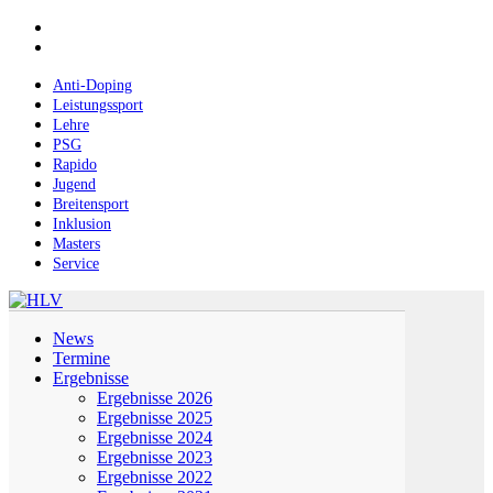
Skip
facebook
to
instagram
main
content
Anti-Doping
Leistungssport
Lehre
PSG
Rapido
Jugend
Breitensport
Inklusion
Masters
Service
Menu
News
Termine
Ergebnisse
Ergebnisse 2026
Ergebnisse 2025
Ergebnisse 2024
Ergebnisse 2023
Ergebnisse 2022