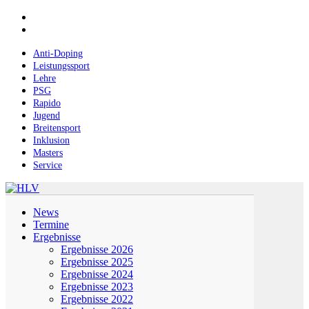
Skip
facebook
to
instagram
main
content
Anti-Doping
Leistungssport
Lehre
PSG
Rapido
Jugend
Breitensport
Inklusion
Masters
Service
Menu
News
Termine
Ergebnisse
Ergebnisse 2026
Ergebnisse 2025
Ergebnisse 2024
Ergebnisse 2023
Ergebnisse 2022