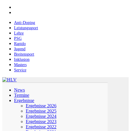
Skip
facebook
to
instagram
main
content
Anti-Doping
Leistungssport
Lehre
PSG
Rapido
Jugend
Breitensport
Inklusion
Masters
Service
Menu
News
Termine
Ergebnisse
Ergebnisse 2026
Ergebnisse 2025
Ergebnisse 2024
Ergebnisse 2023
Ergebnisse 2022