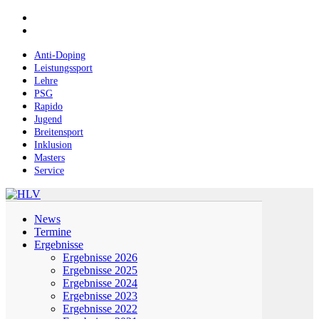
Skip
facebook
to
instagram
main
content
Anti-Doping
Leistungssport
Lehre
PSG
Rapido
Jugend
Breitensport
Inklusion
Masters
Service
Menu
News
Termine
Ergebnisse
Ergebnisse 2026
Ergebnisse 2025
Ergebnisse 2024
Ergebnisse 2023
Ergebnisse 2022